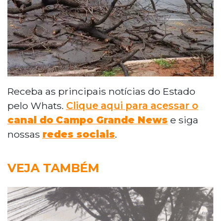
Receba as principais notícias do Estado
pelo Whats.
Clique aqui para acessar o
canal do
Campo Grande News
e siga
nossas
redes sociais
.
VEJA TAMBÉM