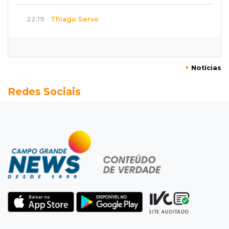
22:19
Thiago Servo
Sertanejo desiste de ação de R$ 12 milhões
por pagar pensão sem ser pai
+
Notícias
21:50
Balcão de empregos
Redes Sociais
Semana vai começar com 909 novas
oportunidades de trabalho em 114 funções
21:31
Flagrante
Motorista atinge carro parado, perde
retrovisor e foge no Jardim Antártica
21:12
Entrevista
“Sinto que ela está por perto”, diz mãe de
bebê desaparecida