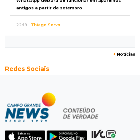
WhatsApp deixará de funcionar em aparelhos
antigos a partir de setembro
22:19
Thiago Servo
Sertanejo desiste de ação de R$ 12 milhões
por pagar pensão sem ser pai
+
Notícias
21:50
Balcão de empregos
Redes Sociais
Semana vai começar com 909 novas
oportunidades de trabalho em 114 funções
21:31
Flagrante
Motorista atinge carro parado, perde
retrovisor e foge no Jardim Antártica
21:12
Entrevista
“Sinto que ela está por perto”, diz mãe de