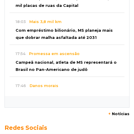
mil placas de ruas da Capital
18:03
Mais 3,8 mil km
Com empréstimo bilionário, MS planeja mais
que dobrar malha asfaltada até 2031
17:54
Promessa em ascensão
Campeã nacional, atleta de MS representará o
Brasil no Pan-Americano de judô
17:46
Danos morais
Grávida acha barata em hambúrguer e
restaurante terá de pagar R$ 6 mil
+
Notícias
17:32
Veja os horários
Redes Sociais
Velório de Luis Pedro Scalise será no Rubens
Gil de Camillo nesta sexta-feira