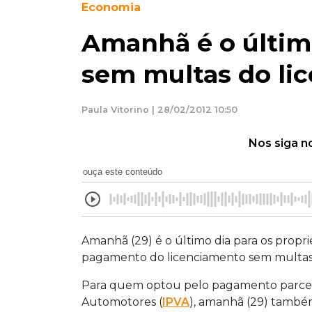
Economia
Amanhã é o últi
sem multas do li
Paula Vitorino | 28/02/2012 10:50
Nos siga n
ouça este conteúdo
Amanhã (29) é o último dia para os propri
pagamento do licenciamento sem multas
Para quem optou pelo pagamento parcel
Automotores (
IPVA
), amanhã (29) també