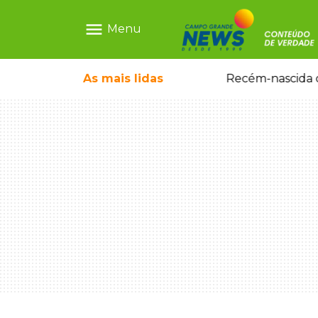
menu
Menu
As mais
lidas
Motorista embriagado e sem CNH é preso por homicídio após morte de motociclista
Recém-nascida d