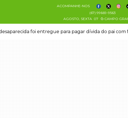
ACOMPANHE-NOS
(67) 99669-9563
AGOSTO, SEXTA
07
CAMPO GRA
esaparecida foi entregue para pagar dívida do pai com 