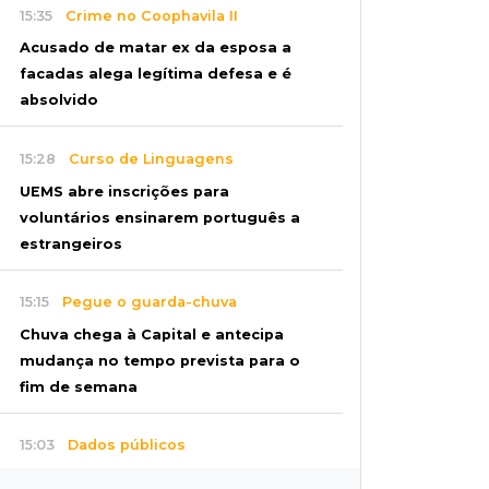
15:35
Crime no Coophavila II
Acusado de matar ex da esposa a
facadas alega legítima defesa e é
absolvido
15:28
Curso de Linguagens
UEMS abre inscrições para
voluntários ensinarem português a
estrangeiros
15:15
Pegue o guarda-chuva
Chuva chega à Capital e antecipa
mudança no tempo prevista para o
fim de semana
15:03
Dados públicos
Fábio Trad declara R$ 3,67 milhões