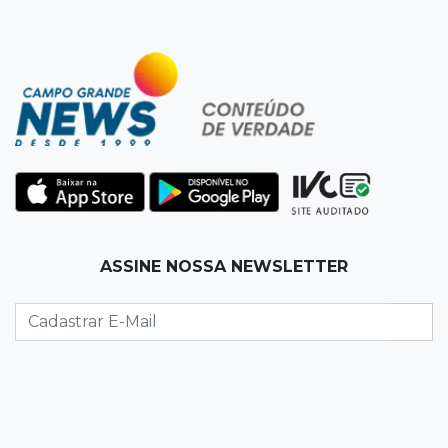
16:08
Regularização
Detran oferece serviços de transferência e
emissão de documentos em mega feirão
15:57
Atenção
Anvisa barra “emagrecedores” sem registro e
alerta para testosterona falsificada
15:50
Eleições 2026
ASSINE NOSSA NEWSLETTER
"Política se faz cumprindo acordos", diz
Reinaldo Azambuja sobre ampla aliança
15:44
Em tramitação
Projeto em MS quer barrar artistas que
divulgam bets em eventos públicos