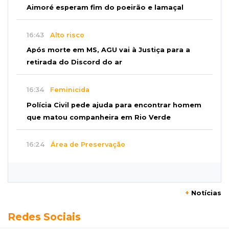
Aimoré esperam fim do poeirão e lamaçal
16:43
Alto risco
Após morte em MS, AGU vai à Justiça para a
retirada do Discord do ar
16:34
Feminicida
Polícia Civil pede ajuda para encontrar homem
que matou companheira em Rio Verde
16:24
Área de Preservação
Justiça condena empresário por construção
de usina hidrelétrica ilegal em APP
+
Notícias
16:15
Sem oxigênio
Redes Sociais
Trabalhadores passam mal dentro de caixa-
d'água em obra do Belas Artes