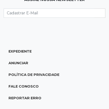
Caminhão tomba e trava trânsito após
acidente com F-1000 na Av. Heráclito
18:46
Futsal de base
Rodada de estreia da Copa Pelezinho soma 35
gols em quatro jogos
EXPEDIENTE
18:28
Concurso 3.042
Mega-Sena sorteia neste domingo prêmio
ANUNCIAR
acumulado em R$ 165 milhões
POLÍTICA DE PRIVACIDADE
18:05
Energia renovável
Produção de biodiesel cresce 32% em MS e
FALE CONOSCO
supera 31 milhões de litros
REPORTAR ERRO
17:44
100º caso