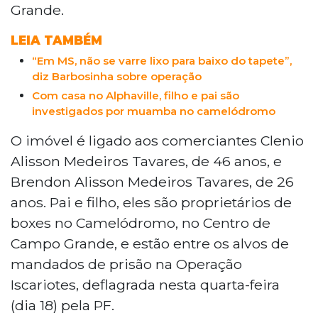
Grande.
agentes de segurança pública, incluindo
os policiais civis Célio Rodrigues Monteiro
LEIA TAMBÉM
e Edivaldo Quevedo da Fonseca, que
foram presos.
“Em MS, não se varre lixo para baixo do tapete”,
diz Barbosinha sobre operação
Com casa no Alphaville, filho e pai são
investigados por muamba no camelódromo
O imóvel é ligado aos comerciantes Clenio
Alisson Medeiros Tavares, de 46 anos, e
Brendon Alisson Medeiros Tavares, de 26
anos. Pai e filho, eles são proprietários de
boxes no Camelódromo, no Centro de
Campo Grande, e estão entre os alvos de
mandados de prisão na Operação
Iscariotes, deflagrada nesta quarta-feira
(dia 18) pela PF.