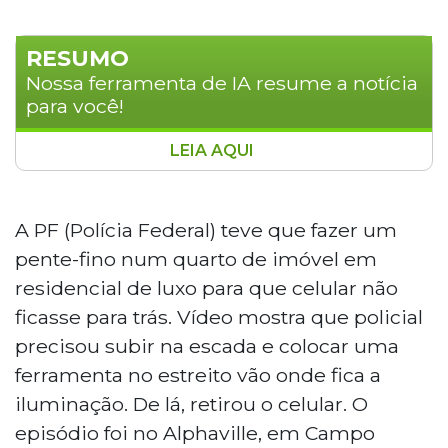
RESUMO
Nossa ferramenta de IA resume a notícia
para você!
LEIA AQUI
A Polícia Federal realizou operação de
busca em residência de luxo no
Alphaville, em Campo Grande, onde
A PF (Polícia Federal) teve que fazer um
precisou resgatar um celular escondido
pente-fino num quarto de imóvel em
em vão de iluminação. O imóvel pertence
residencial de luxo para que celular não
aos comerciantes Clenio Alisson e seu
ficasse para trás. Vídeo mostra que policial
filho Brendon Alisson, alvos da Operação
Iscariotes. A operação, realizada em
precisou subir na escada e colocar uma
parceria com a Delefaz e Receita Federal,
ferramenta no estreito vão onde fica a
investiga esquema de contrabando de
iluminação. De lá, retirou o celular. O
eletrônicos e lavagem de dinheiro. O
episódio foi no Alphaville, em Campo
grupo criminoso contava com apoio de