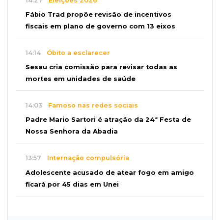
14:27
Eleições 2026
Fábio Trad propõe revisão de incentivos
fiscais em plano de governo com 13 eixos
14:14
Óbito a esclarecer
Sesau cria comissão para revisar todas as
mortes em unidades de saúde
14:03
Famoso nas redes sociais
Padre Mario Sartori é atração da 24ª Festa de
Nossa Senhora da Abadia
13:57
Internação compulsória
Adolescente acusado de atear fogo em amigo
ficará por 45 dias em Unei
13:46
"Descaracterizado"