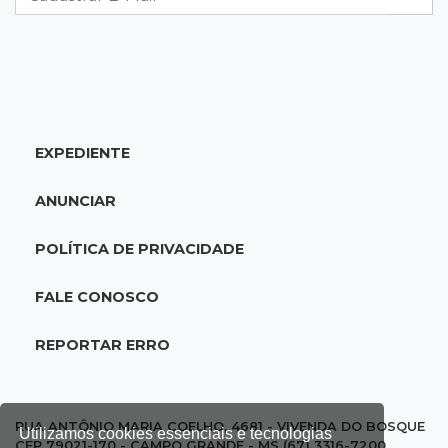
para pagar dívida do pai com facção
13:08
Investigação
Filha denuncia coronel da reserva da PM por
estupros desde infância
EXPEDIENTE
13:00
Artigos
ANUNCIAR
Profissionais da Educação: aqueles que fazem
da escola um lugar de transformação
POLÍTICA DE PRIVACIDADE
12:54
Combustíveis
FALE CONOSCO
Venda de diesel em MS bate recorde no
primeiro semestre de 2026
REPORTAR ERRO
12:41
Podcast
Adolescente em Unei custa mais que
RUA ANTÔNIO MARIA COELHO, 4681 - VIVENDA DO BOSQUE
Utilizamos cookies essenciais e tecnologias
mensalidade de Medicina, compara secretário
CEP 79021-170 - CAMPO GRANDE - MS (67) 3316-7200