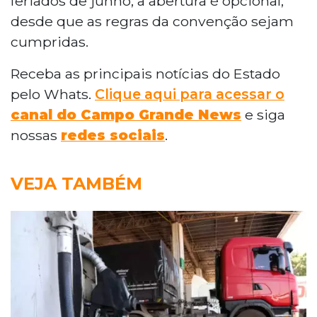
feriados de junho, a abertura é opcional,
desde que as regras da convenção sejam
cumpridas.
Receba as principais notícias do Estado
pelo Whats.
Clique aqui para acessar o
canal do Campo Grande News
e siga
nossas
redes sociais
.
VEJA TAMBÉM