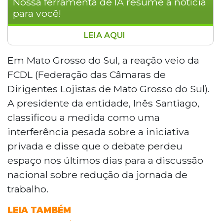
Nossa ferramenta de IA resume a notícia
para você!
LEIA AQUI
A Portaria 3.665 do Ministério do Trabalho,
que exige negociação coletiva para
Em Mato Grosso do Sul, a reação veio da
abertura do comércio em feriados, gerou
FCDL (Federação das Câmaras de
reação do setor empresarial. A FCDL-MS
Dirigentes Lojistas de Mato Grosso do Sul).
classificou a medida como interferência
A presidente da entidade, Inês Santiago,
sobre a iniciativa privada. Em Campo
classificou a medida como uma
Grande, o comércio pode funcionar em
Corpus Christi e Santo Antônio, seguindo
interferência pesada sobre a iniciativa
convenção coletiva que exige
privada e disse que o debate perdeu
comunicação prévia ao sindicato,
espaço nos últimos dias para a discussão
pagamento de taxa de R$ 24 por
nacional sobre redução da jornada de
funcionário e folga compensatória.
trabalho.
LEIA TAMBÉM