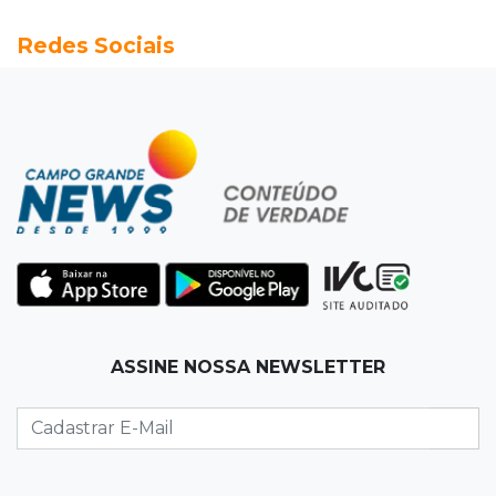
18:13
Nacional
Redes Sociais
Alerta em celulares mobiliza buscas por bebê
17:58
Redução
Pantanal reduz desmatamento em 65% e
Cerrado tem queda de 11,5%
17:45
Em Corumbá
Ex-vereador preso começa briga durante
banho de sol e leva socos de detento
17:31
Dourados
ASSINE NOSSA NEWSLETTER
Vídeo mostra jovem sendo executado com
tiro na cabeça em loja do pai
17:24
Recursos
Governo libera R$ 433 mil a Deodápolis após