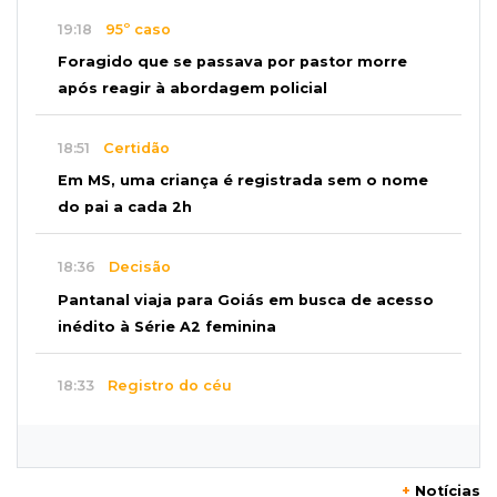
19:18
95º caso
Foragido que se passava por pastor morre
após reagir à abordagem policial
18:51
Certidão
Em MS, uma criança é registrada sem o nome
do pai a cada 2h
18:36
Decisão
Pantanal viaja para Goiás em busca de acesso
inédito à Série A2 feminina
18:33
Registro do céu
Após chuva, despedida do "sextou" é com pôr
do sol que parece fogo
+
Notícias