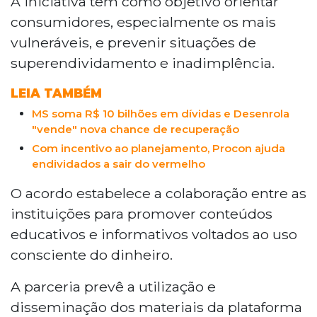
A iniciativa tem como objetivo orientar
educação financeira no Estado, com foco em
consumidores, especialmente os mais
consumidores vulneráveis e na prevenção ao
vulneráveis, e prevenir situações de
superendividamento. A parceria prevê o uso
superendividamento e inadimplência.
da plataforma gratuita "Meu Bolso em Dia" e
tem vigência de cinco anos. O Estado registra
LEIA TAMBÉM
mais de 1,2 milhão de inadimplentes, com
MS soma R$ 10 bilhões em dívidas e Desenrola
dívidas que somam R$ 10,5 bilhões, segundo a
"vende" nova chance de recuperação
Serasa.
Com incentivo ao planejamento, Procon ajuda
endividados a sair do vermelho
O acordo estabelece a colaboração entre as
instituições para promover conteúdos
educativos e informativos voltados ao uso
consciente do dinheiro.
A parceria prevê a utilização e
disseminação dos materiais da plataforma