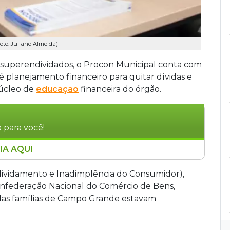
to: Juliano Almeida)
e superendividados, o Procon Municipal conta com
é planejamento financeiro para quitar dívidas e
núcleo de
educação
financeira do órgão.
 para você!
IA AQUI
oferece um núcleo de educação financeira
, que representam 70,1% das famílias locais. O
dividamento e Inadimplência do Consumidor),
ento financeiro e negociações com credores
Confederação Nacional do Comércio de Bens,
. O órgão ampara superendividados com base na
das famílias de Campo Grande estavam
ção do mínimo existencial. O atendimento exige
e documentos para a elaboração de planos de