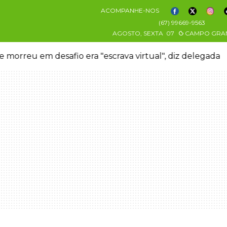
ACOMPANHE-NOS
(67) 99669-9563
AGOSTO, SEXTA
07
CAMPO GRA
 morreu em desafio era "escrava virtual", diz delegada