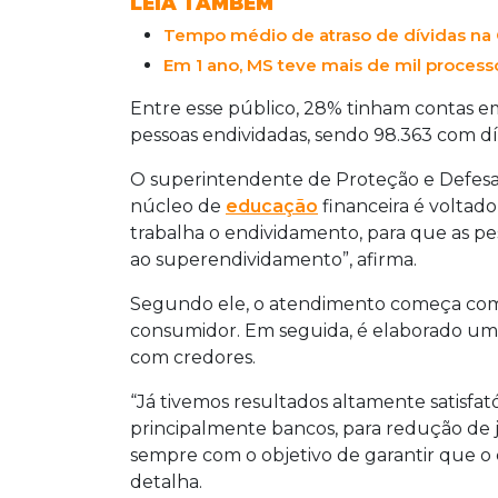
LEIA TAMBÉM
ação.
Tempo médio de atraso de dívidas na C
Em 1 ano, MS teve mais de mil process
Entre esse público, 28% tinham contas e
pessoas endividadas, sendo 98.363 com dí
O superintendente de Proteção e Defesa 
núcleo de
educação
financeira é voltad
trabalha o endividamento, para que as 
ao superendividamento”, afirma.
Segundo ele, o atendimento começa com 
consumidor. Em seguida, é elaborado um 
com credores.
“Já tivemos resultados altamente satisfat
principalmente bancos, para redução de 
sempre com o objetivo de garantir que o 
detalha.