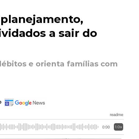
 planejamento,
vidados a sair do
ébitos e orienta famílias com
o
readme
1.0x
0:00