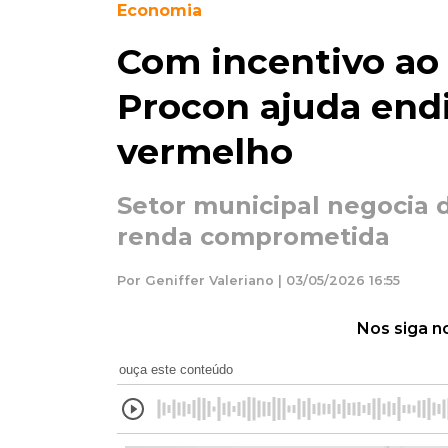
Economia
Com incentivo ao
Procon ajuda endi
vermelho
Setor municipal negocia d
renda comprometida
Por Geniffer Valeriano | 03/05/2026 16:55
Nos siga n
ouça este conteúdo