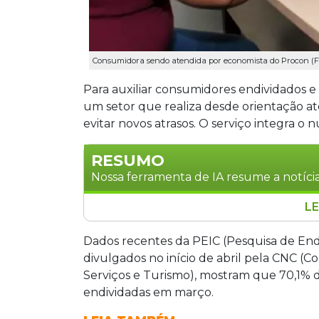
Consumidora sendo atendida por economista do Procon (Fo
Para auxiliar consumidores endividados 
um setor que realiza desde orientação at
evitar novos atrasos. O serviço integra o 
RESUMO
Nossa ferramenta de IA resume a notícia
LE
O Procon Municipal de Campo Grande 
para auxiliar consumidores endividados
Dados recentes da PEIC (Pesquisa de En
serviço realiza diagnósticos, planejam
divulgados no início de abril pela CNC (
para reduzir juros e ampliar parcelas
Serviços e Turismo), mostram que 70,1% 
Lei 14.181/2021, garantindo a preserva
endividadas em março.
agendamento prévio e apresentação d