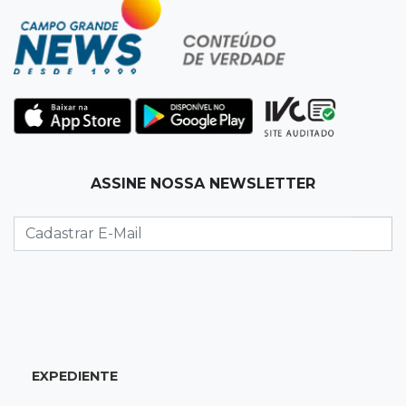
sem energia em Campo Grande
12:34
"Foi mal"
Mulher em situação de rua coloca fogo em
terreno e causa incêndio no Santo Amaro
12:10
Direito
ASSINE NOSSA NEWSLETTER
Inteligência Artificial avança na advocacia e
encurta tarefas administrativas
12:08
Decisão judicial
Justiça manda tirar canil e proíbe treino do
Choque ao lado de condomínio
11:56
Esquecidos
EXPEDIENTE
Primeiro corpo do “cemitério de Nando”
nunca teve nome