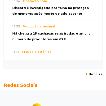
13:34
Operação Lívia
Discord é investigado por falha na proteção
de menores após morte de adolescente
13:33
Produção artesanal
MS chega a 25 cachaças registradas e amplia
número de produtores em 67%
13:12
Fraude eletrônica
Idoso tem R$ 39,7 mil retirados da conta em
três transferências misteriosas
+
Notícias
13:00
Artigos
Redes Sociais
O crescimento descontrolado das big techs
12:55
Ventania
Árvore cai, bloqueia avenida e deixa comércio