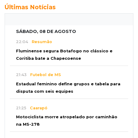
Últimas Notícias
SÁBADO, 08 DE AGOSTO
22:04
Resumão
Fluminense segura Botafogo no clássico e
Coritiba bate a Chapecoense
21:43
Futebol de MS
Estadual feminino define grupos e tabela para
disputa com seis equipes
21:25
Caarapó
Motociclista morre atropelado por caminhão
na MS-278