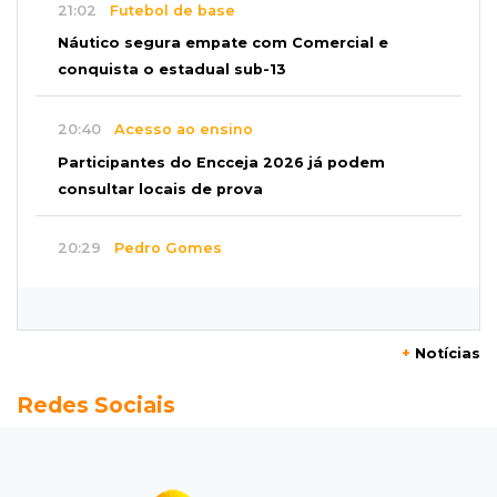
21:02
Futebol de base
Náutico segura empate com Comercial e
conquista o estadual sub-13
20:40
Acesso ao ensino
Participantes do Encceja 2026 já podem
consultar locais de prova
20:29
Pedro Gomes
Jovem morre baleado e suspeita envolve
disputa entre facções rivais
+
Notícias
20:01
Futebol feminino
Redes Sociais
Pantanal treina em Goiânia antes de jogo que
vale acesso inédito à Série A2
19:44
Campeonato Brasileiro