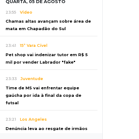
QUARTA, 05 DE AGOSTO
23:55
Vídeo
Chamas altas avançam sobre área de
mata em Chapadão do Sul
23:41
15ª Vara Cível
Pet shop vai indenizar tutor em R$ 5
mil por vender Labrador "fake"
23:33
Juventude
Time de MS vai enfrentar equipe
gaúcha por ida à final da copa de
futsal
23:21
Los Angeles
Denúncia leva ao resgate de irmãos
deixados sozinhos em casa trancada