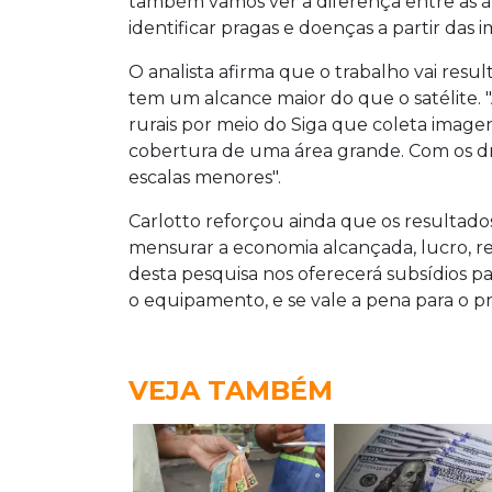
também vamos ver a diferença entre as áre
identificar pragas e doenças a partir das i
O analista afirma que o trabalho vai resu
tem um alcance maior do que o satélite. 
rurais por meio do Siga que coleta imagen
cobertura de uma área grande. Com os dr
escalas menores".
Carlotto reforçou ainda que os resultados
mensurar a economia alcançada, lucro, 
desta pesquisa nos oferecerá subsídios pa
o equipamento, e se vale a pena para o pro
VEJA TAMBÉM