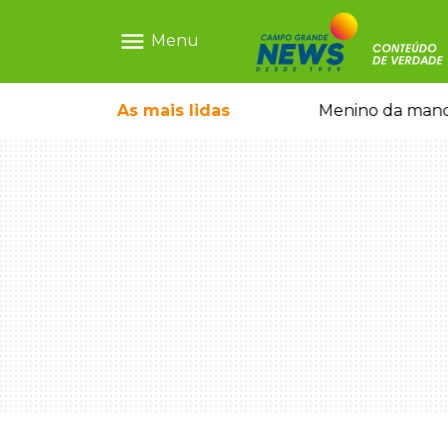
menu
Menu
com show gratuito na Feira Central
As mais
lidas
Menino da mandi