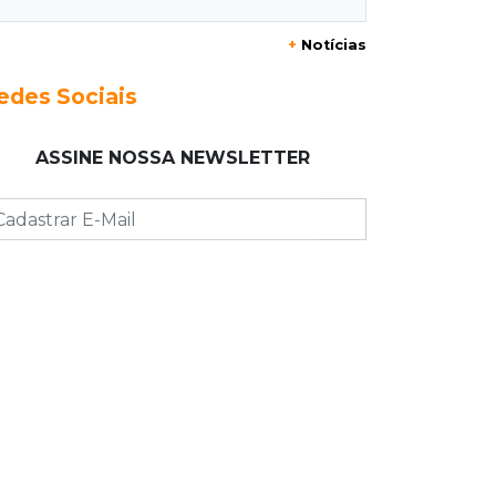
+
Notícias
23:17
Clima
Defesa Civil recomenda atenção em
edes Sociais
MS com formação de ciclone bomba
ASSINE NOSSA NEWSLETTER
23:00
Ideb
Entre escolas com nota divulgada, 3
estaduais lideram o Ensino Médio na
Capital
22:57
Chapadão do Sul
Homem é baleado após apontar
revólver para policiais militares
22:42
Resumão
Palmeiras e Vasco confirmam vagas
nas quartas da Copa do Brasil