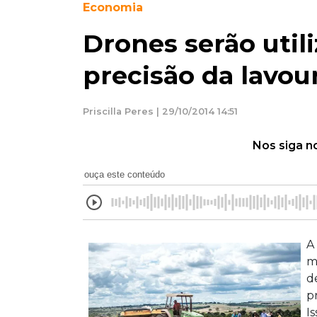
Economia
Drones serão util
precisão da lavou
Priscilla Peres | 29/10/2014 14:51
Nos siga n
ouça este conteúdo
A
m
d
p
I