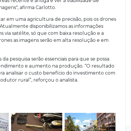
as recente e antiga e ver a viabilidade de
magens", afirma Carlotto.
ltar em uma agricultura de precisão, pois os drones
"Atualmente disponibilizamos as informações
s via satélite, só que com baixa resolução e a
ones as imagens serão em alta resolução e em
 da pesquisa serão essenciais para que se possa
rendimento e aumento na produção. “O resultado
ra analisar o custo benefício do investimento com
dutor rural”, reforçou o analista.