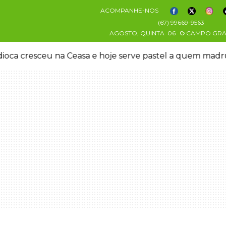
ACOMPANHE-NOS
(67) 99669-9563
AGOSTO, QUINTA
06
CAMPO GR
oca cresceu na Ceasa e hoje serve pastel a quem mad