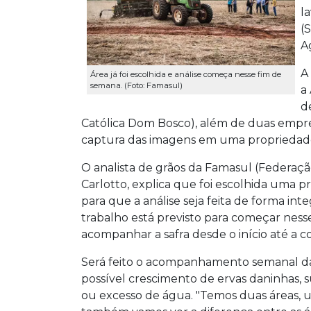
l
(
A
A
Área já foi escolhida e análise começa nesse fim de
semana. (Foto: Famasul)
a
d
Católica Dom Bosco), além de duas empres
captura das imagens em uma propriedad
O analista de grãos da Famasul (Federaçã
Carlotto, explica que foi escolhida uma 
para que a análise seja feita de forma inte
trabalho está previsto para começar nesse
acompanhar a safra desde o início até a co
Será feito o acompanhamento semanal da
possível crescimento de ervas daninhas, s
ou excesso de água. "Temos duas áreas, u