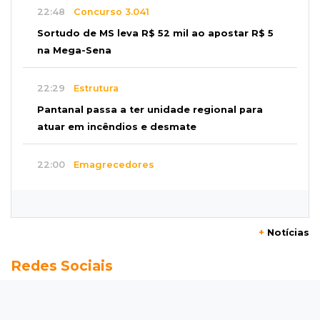
22:48
Concurso 3.041
Sortudo de MS leva R$ 52 mil ao apostar R$ 5
na Mega-Sena
22:29
Estrutura
Pantanal passa a ter unidade regional para
atuar em incêndios e desmate
22:00
Emagrecedores
MS lidera procura digital por canetas
paraguaias sem registro
+
Notícias
21:41
Nova Alvorada do Sul
Redes Sociais
Granizo danifica telhados e plantações
durante temporal no interior
21:22
Agregado