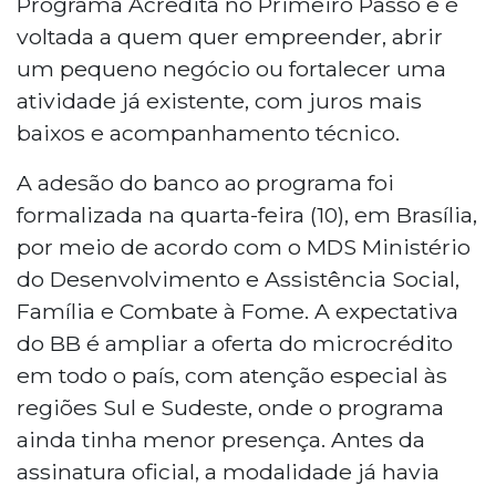
Programa Acredita no Primeiro Passo e é
O programa já movimentou R$ 13 bilhões,
voltada a quem quer empreender, abrir
com mais de 190 mil operações de
um pequeno negócio ou fortalecer uma
crédito, totalizando R$ 1,7 bilhão em
atividade já existente, com juros mais
repasses. Destaca-se que 68% dos
baixos e acompanhamento técnico.
beneficiários são mulheres, e a taxa de
inadimplência é de apenas 0,36%. A
A adesão do banco ao programa foi
iniciativa também oferece capacitação
profissional, tendo já atendido mais de 2
formalizada na quarta-feira (10), em Brasília,
milhões de pessoas.
por meio de acordo com o MDS Ministério
do Desenvolvimento e Assistência Social,
Família e Combate à Fome. A expectativa
do BB é ampliar a oferta do microcrédito
em todo o país, com atenção especial às
regiões Sul e Sudeste, onde o programa
ainda tinha menor presença. Antes da
assinatura oficial, a modalidade já havia