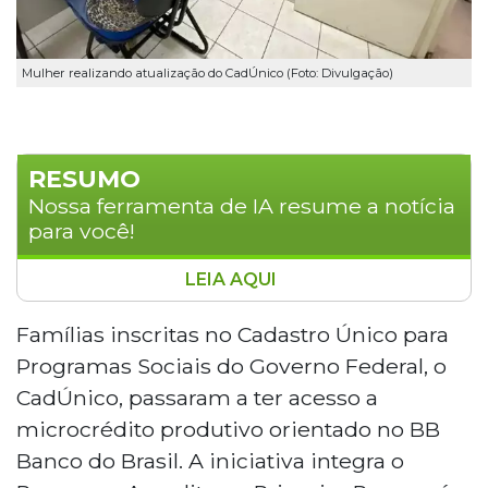
Mulher realizando atualização do CadÚnico (Foto: Divulgação)
RESUMO
Nossa ferramenta de IA resume a notícia
para você!
LEIA AQUI
O Banco do Brasil passou a oferecer
microcrédito produtivo orientado para
Famílias inscritas no Cadastro Único para
famílias inscritas no CadÚnico, por meio
Programas Sociais do Governo Federal, o
do Programa Acredita no Primeiro Passo.
CadÚnico, passaram a ter acesso a
A iniciativa, formalizada em Brasília, visa
microcrédito produtivo orientado no BB
apoiar empreendedores com juros
Banco do Brasil. A iniciativa integra o
reduzidos e suporte técnico,
especialmente nas regiões Sul e Sudeste.