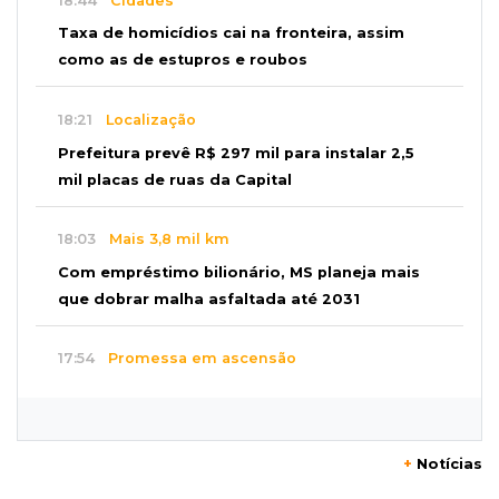
18:44
Cidades
Taxa de homicídios cai na fronteira, assim
como as de estupros e roubos
18:21
Localização
Prefeitura prevê R$ 297 mil para instalar 2,5
mil placas de ruas da Capital
18:03
Mais 3,8 mil km
Com empréstimo bilionário, MS planeja mais
que dobrar malha asfaltada até 2031
17:54
Promessa em ascensão
Campeã nacional, atleta de MS representará o
Brasil no Pan-Americano de judô
+
Notícias
17:46
Danos morais