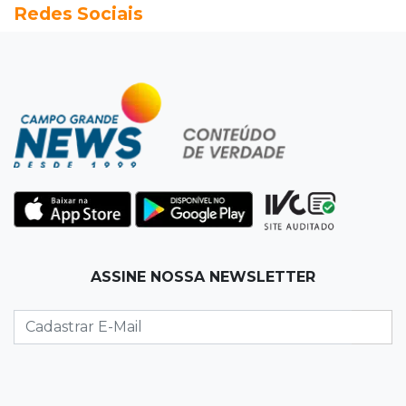
Redes Sociais
Grávida acha barata em hambúrguer e
restaurante terá de pagar R$ 6 mil
17:32
Veja os horários
Velório de Luis Pedro Scalise será no Rubens
Gil de Camillo nesta sexta-feira
17:25
Operação Lívia
Nova lei pune deepfakes sexuais com crianças
e amplia investigação na internet
17:17
Quatro carros
ASSINE NOSSA NEWSLETTER
Idoso sofre mal súbito enquanto dirigia e
provoca engavetamento na Mascarenhas
17:09
Dourados
CAC que usou dados falsos para conseguir