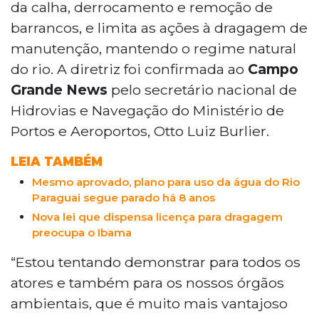
da calha, derrocamento e remoção de
e limitar ações à dragagem de
barrancos, e limita as ações à dragagem de
manutenção. O projeto abrange 600
manutenção, mantendo o regime natural
quilômetros entre Corumbá e a fronteira
com o Paraguai, com concessão inicial de
do rio. A diretriz foi confirmada ao
Campo
20 anos. O investimento previsto é de R$
Grande News
pelo secretário nacional de
311 milhões, com tarifa de R$ 1,80 por
Hidrovias e Navegação do Ministério de
tonelada. A Antaq garante 95% de
Portos e Aeroportos, Otto Luiz Burlier.
navegabilidade e potencial de triplicar a
movimentação de cargas até 2035.
LEIA TAMBÉM
Mesmo aprovado, plano para uso da água do Rio
Paraguai segue parado há 8 anos
Nova lei que dispensa licença para dragagem
preocupa o Ibama
“Estou tentando demonstrar para todos os
atores e também para os nossos órgãos
ambientais, que é muito mais vantajoso