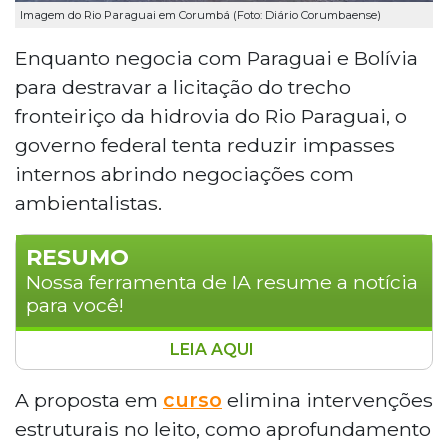
Imagem do Rio Paraguai em Corumbá (Foto: Diário Corumbaense)
Enquanto negocia com Paraguai e Bolívia
para destravar a licitação do trecho
fronteiriço da hidrovia do Rio Paraguai, o
governo federal tenta reduzir impasses
internos abrindo negociações com
ambientalistas.
RESUMO
Nossa ferramenta de IA resume a notícia
para você!
LEIA AQUI
O governo federal negocia com
ambientalistas para destravar a licitação
A proposta em
curso
elimina intervenções
da hidrovia do Rio Paraguai, propondo
estruturais no leito, como aprofundamento
eliminar intervenções estruturais no leito