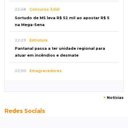
22:48
Concurso 3.041
Sortudo de MS leva R$ 52 mil ao apostar R$ 5
na Mega-Sena
22:29
Estrutura
Pantanal passa a ter unidade regional para
atuar em incêndios e desmate
22:00
Emagrecedores
MS lidera procura digital por canetas
paraguaias sem registro
+
Notícias
21:41
Nova Alvorada do Sul
Redes Sociais
Granizo danifica telhados e plantações
durante temporal no interior