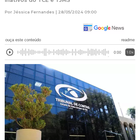
inativos do TCE e TJMS
Por Jéssica Fernandes | 28/05/2024 09:00
ouça este conteúdo
readme
1.0x
0:00