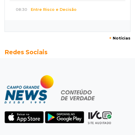
08:30
Entre Risco e Decisão
Recuperação judicial não é lugar para
aprender fazendo
+
Notícias
08:27
Placas de contenção
Redes Sociais
Trecho da Ernesto Geisel é interditado para
reparo em córrego
08:13
Vila Popular
"Está assustado", diz advogado de garoto de
12 anos suspeito de incendiar amigo
08:07
Com Rui Barbosa
Acidente na Rua Antônio Maria Coelho causa
lentidão e interdita parte da via