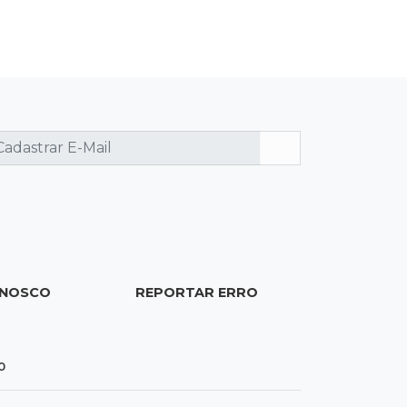
19:37
Cotação
Dólar comercial cai 0,46% e encerra
semana cotado a R$ 5,08
19:18
95º caso
Foragido que se passava por pastor
morre após reagir à abordagem
policial
18:51
Certidão
Em MS, uma criança é registrada sem
ONOSCO
REPORTAR ERRO
o nome do pai a cada 2h
18:36
Decisão
0
Pantanal viaja para Goiás em busca