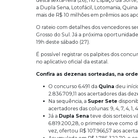
desta sexta-feira (26), no Espaço da Sort
a Dupla Sena, Lotofácil, Lotomania, Quin
mais de R$ 10 milhões em prêmios aos ap
O rateio com detalhes dos vencedores será
Grosso do Sul. Já a próxima oportunidad
19h deste sábado (27).
É possível registrar os palpites dos conc
no aplicativo oficial da estatal.
Confira as dezenas sorteadas, na orde
O concurso 6.491 da
Quina
deu iníci
2.836.709,11 aos acertadores das dezen
Na sequência, a
Super Sete
disponib
acertadores das colunas: 9, 4, 7, 4, 1, 4
Já a
Dupla Sena
teve dois sorteios 
6.819.200,28, o primeiro teve como de
vez, ofertou R$ 107.966,57 aos acertad