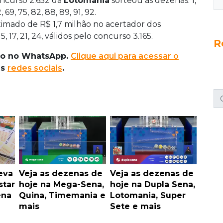
ncurso 2.652 da
Lotomania
sorteou as dezenas: 1,
2, 69, 75, 82, 88, 89, 91, 92.
timado de R$ 1,7 milhão no acertador dos
3, 15, 17, 21, 24, válidos pelo concurso 3.165.
R
ado no WhatsApp.
Clique aqui para acessar o
as
redes sociais
.
eva
Veja as dezenas de
Veja as dezenas de
star
hoje na Mega-Sena,
hoje na Dupla Sena,
ena
Quina, Timemania e
Lotomania, Super
mais
Sete e mais