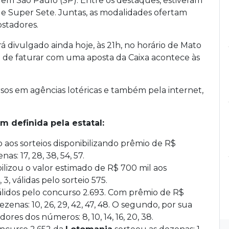
e, em São Paulo (SP). Entre os destaques, estiveram
a e Super Sete. Juntas, as modalidades ofertam
ostadores.
 divulgado ainda hoje, às 21h, no horário de Mato
e de faturar com uma aposta da Caixa acontece às
ursos em agências lotéricas e também pela internet,
m definida pela estatal:
o aos sorteios disponibilizando prêmio de R$
as: 17, 28, 38, 54, 57.
ilizou o valor estimado de R$ 700 mil aos
, 3, válidas pelo sorteio 575.
válidos pelo concurso 2.693. Com prêmio de R$
zenas: 10, 26, 29, 42, 47, 48. O segundo, por sua
ores dos números: 8, 10, 14, 16, 20, 38.