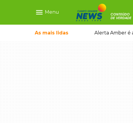
menu
Menu
o pai e morre a caminho do hospital
As mais
lidas