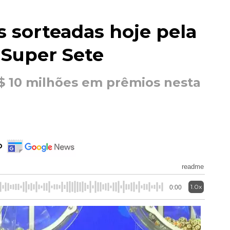
s sorteadas hoje pela
 Super Sete
R$ 10 milhões em prêmios nesta
o
readme
1.0x
0:00