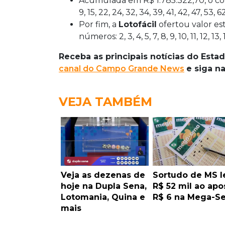
Acumulada em R$ 1.785.322,70, o co
9, 15, 22, 24, 32, 34, 39, 41, 42, 47, 53, 6
Por fim, a
Lotofácil
ofertou valor es
números: 2, 3, 4, 5, 7, 8, 9, 10, 11, 12, 1
Receba as principais notícias do Est
canal do Campo Grande News
e siga n
VEJA TAMBÉM
Veja as dezenas de
Sortudo de MS l
hoje na Dupla Sena,
R$ 52 mil ao apo
Lotomania, Quina e
R$ 6 na Mega-S
mais