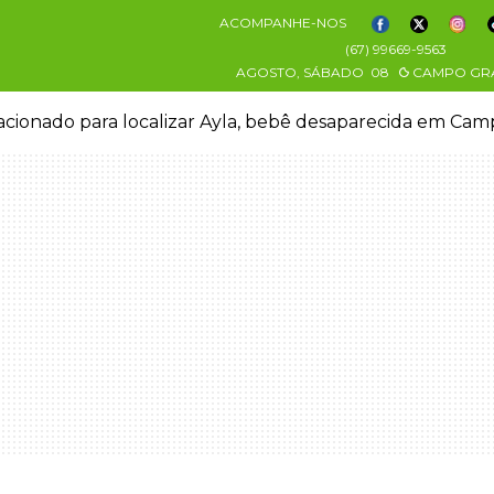
ACOMPANHE-NOS
(67) 99669-9563
AGOSTO, SÁBADO
08
CAMPO GR