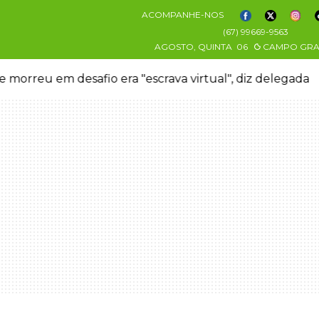
ACOMPANHE-NOS
(67) 99669-9563
AGOSTO, QUINTA
06
CAMPO GR
 morreu em desafio era "escrava virtual", diz delegada