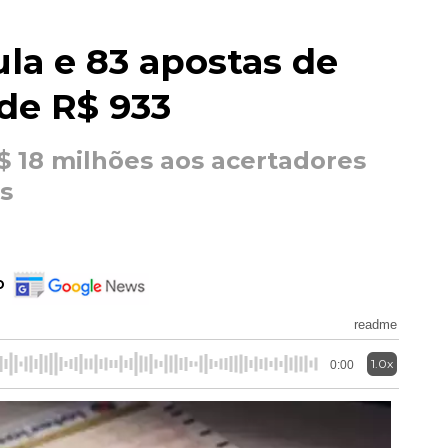
a e 83 apostas de
de R$ 933
$ 18 milhões aos acertadores
s
o
readme
1.0x
0:00