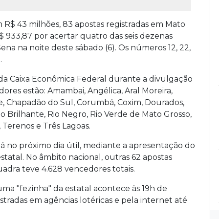
R$ 43 milhões, 83 apostas registradas em Mato
 933,87 por acertar quatro das seis dezenas
na na noite deste sábado (6). Os números 12, 22,
.
 da Caixa Econômica Federal durante a divulgação
dores estão: Amambai, Angélica, Aral Moreira,
, Chapadão do Sul, Corumbá, Coxim, Dourados,
Rio Brilhante, Rio Negro, Rio Verde de Mato Grosso,
a, Terenos e Três Lagoas.
á no próximo dia útil, mediante a apresentação do
statal. No âmbito nacional, outras 62 apostas
uadra teve 4.628 vencedores totais.
ma "fezinha" da estatal acontece às 19h de
stradas em agências lotéricas e pela internet até