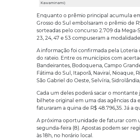
Kawaminami)
Enquanto o prêmio principal acumula em 
Grosso do Sul embolsaram o prêmio de R$
sorteadas pelo concurso 2.709 da Mega-Se
23, 24, 47 e 53 compuseram a modalidade
A informação foi confirmada pela Loteria
do rateio. Entre os municípios com acerta
Bandeirantes, Bodoquena, Campo Grande
Fátima do Sul, Itaporã, Naviraí, Nioaque, 
São Gabriel do Oeste, Selvíria, Sidrolândi
Cada um deles poderá sacar o montante j
bilhete original em uma das agências da e
faturaram a quina de R$ 48.796,35. Já a q
A próxima oportunidade de faturar com u
segunda-feira (8). Apostas podem ser regi
às 18h, no horário local.