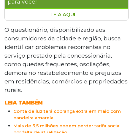
para você!
LEIA AQUI
O Ministério Público de Mato Grosso do Sul
abriu consulta pública para ouvir moradores
O questionário, disponibilizado aos
de Bela Vista sobre a qualidade do
consumidores da cidade e região, busca
fornecimento de energia elétrica. A iniciativa da
identificar problemas recorrentes no
1ª Promotoria de Justiça busca relatos sobre
serviço prestado pela concessionária,
quedas, oscilações e prejuízos para embasar
como quedas frequentes, oscilações,
possíveis ações civis públicas. O promotor
Gabriel Lima destacou que a participação
demora no restabelecimento e prejuízos
popular é essencial para avaliar medidas legais
em residências, comércios e propriedades
contra a concessionária.
rurais.
LEIA TAMBÉM
Conta de luz terá cobrança extra em maio com
bandeira amarela
Mais de 3,5 milhões podem perder tarifa social
por falta de atualização