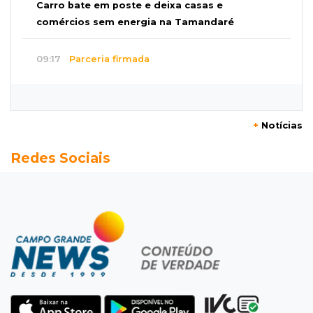
Carro bate em poste e deixa casas e
comércios sem energia na Tamandaré
09:17
Parceria firmada
Federação de futebol assume manutenção de
dois estádios de Campo Grande
+
Notícias
09:09
Terenos
Redes Sociais
Homem morre e três ficam feridos em
capotamento em rodovia
08:51
Ponta Porã
Discussão termina com homem morto a socos
por ex-companheiro de amiga
08:45
De madrugada
Após briga, casa pega fogo duas vezes em