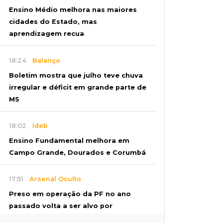
Ensino Médio melhora nas maiores
cidades do Estado, mas
aprendizagem recua
18:24
Balanço
Boletim mostra que julho teve chuva
irregular e déficit em grande parte de
MS
18:02
Ideb
Ensino Fundamental melhora em
Campo Grande, Dourados e Corumbá
17:51
Arsenal Oculto
Preso em operação da PF no ano
passado volta a ser alvo por
comércio de armas