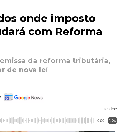
dos onde imposto
udará com Reforma
emissa da reforma tributária,
ar de nova lei
o
readme
1.0x
0:00