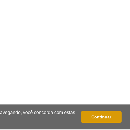
4,4
17:16
Justiça
TJMS reativa núcleos para destravar
processos parados há mais de 900
dias
17:05
Em Brasília
MS leva delegação de 40 atletas ao
Supercampeonato Brasileiro de
Taekwondo
16:55
De PDFs à própria linhagem
Séculos de história unem família de
 navegando, você concorda com estas
jovem de MS a antiga dinastia
Continuar
16:41
Privacidade violada