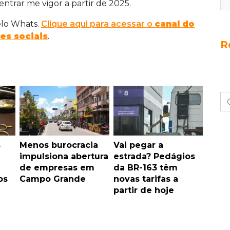
trar me vigor a partir de 2025.
elo Whats.
Clique aqui para acessar o
canal do
es sociais
.
R
s
Menos burocracia
Vai pegar a
impulsiona abertura
estrada? Pedágios
é
de empresas em
da BR-163 têm
os
Campo Grande
novas tarifas a
partir de hoje