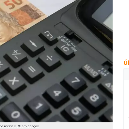
Ú
de morte e 3% em doação