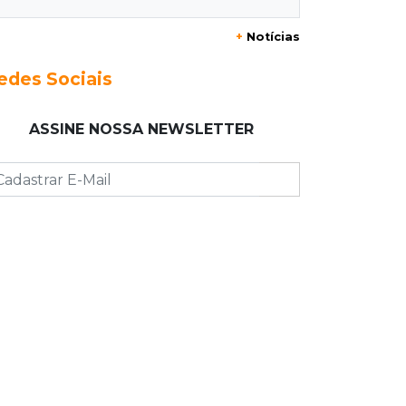
+
Notícias
17:42
Bonito
Justiça manda periciar obra
edes Sociais
construída perto da Gruta do Lago
Azul
ASSINE NOSSA NEWSLETTER
17:42
Fronteira
PRF encontra 420 kg de cocaína em
fundo falso e prende pai e filho
17:31
Ensinar Juntos
A fragilização da verdade na era
digital
17:21
Ideb
Qualidade da educação avança em
MS e Ensino Médio sobe de 4,0 para