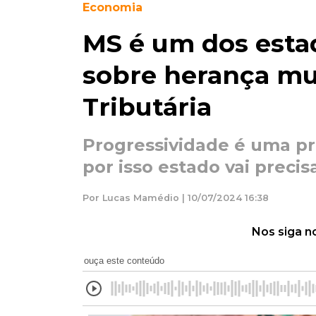
Economia
MS é um dos esta
sobre herança m
Tributária
Progressividade é uma pr
por isso estado vai precis
Por Lucas Mamédio | 10/07/2024 16:38
Nos siga n
ouça este conteúdo