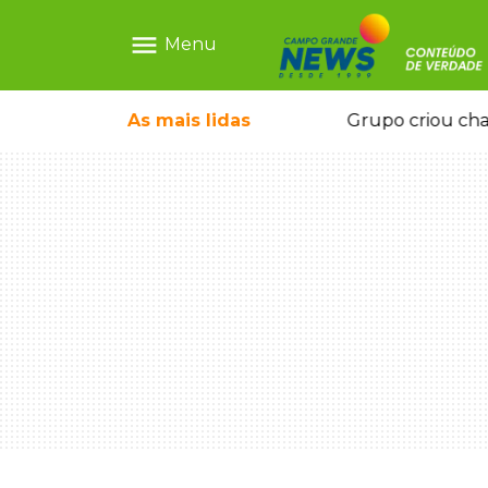
menu
Menu
icape deixou 4 mortos e 8 feridos
As mais
lidas
Grupo criou cha