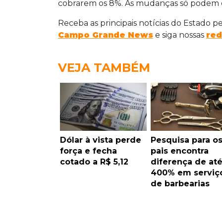
cobrarem os 8%. As mudanças só podem en
Receba as principais notícias do Estado p
Campo Grande News
e siga nossas
red
VEJA TAMBÉM
Dólar à vista perde
Pesquisa para o
força e fecha
pais encontra
cotado a R$ 5,12
diferença de at
400% em serviç
de barbearias