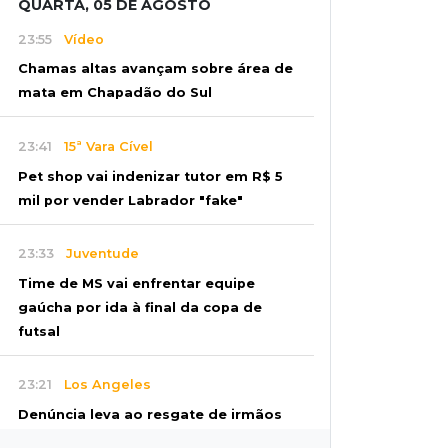
QUARTA, 05 DE AGOSTO
23:55
Vídeo
Chamas altas avançam sobre área de
mata em Chapadão do Sul
23:41
15ª Vara Cível
Pet shop vai indenizar tutor em R$ 5
mil por vender Labrador "fake"
23:33
Juventude
Time de MS vai enfrentar equipe
gaúcha por ida à final da copa de
futsal
23:21
Los Angeles
Denúncia leva ao resgate de irmãos
deixados sozinhos em casa trancada