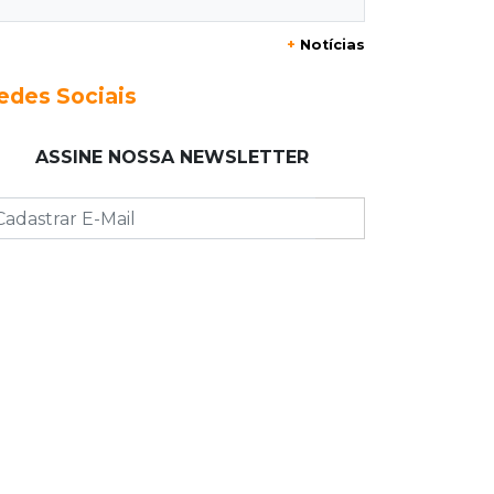
+
Notícias
23:17
Clima
Defesa Civil recomenda atenção em
edes Sociais
MS com formação de ciclone bomba
ASSINE NOSSA NEWSLETTER
23:00
Ideb
Entre escolas com nota divulgada, 3
estaduais lideram o Ensino Médio na
Capital
22:57
Chapadão do Sul
Homem é baleado após apontar
revólver para policiais militares
22:42
Resumão
Palmeiras e Vasco confirmam vagas
nas quartas da Copa do Brasil