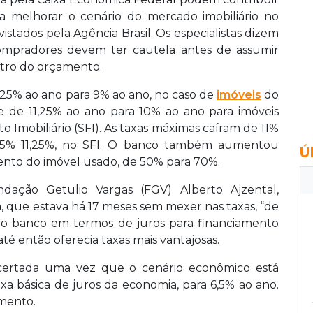
a melhorar o cenário do mercado imobiliário no
istados pela Agência Brasil. Os especialistas dizem
compradores devem ter cautela antes de assumir
entro do orçamento.
,25% ao ano para 9% ao ano, no caso de
imóveis
do
 e de 11,25% ao ano para 10% ao ano para imóveis
Imobiliário (SFI). As taxas máximas caíram de 11%
,25% 11,25%, no SFI. O banco também aumentou
Ú
ento do imóvel usado, de 50% para 70%.
ação Getulio Vargas (FGV) Alberto Ajzental,
xa, que estava há 17 meses sem mexer nas taxas, “de
 o banco em termos de juros para financiamento
té então oferecia taxas mais vantajosas.
acertada uma vez que o cenário econômico está
xa básica de juros da economia, para 6,5% ao ano.
mento.