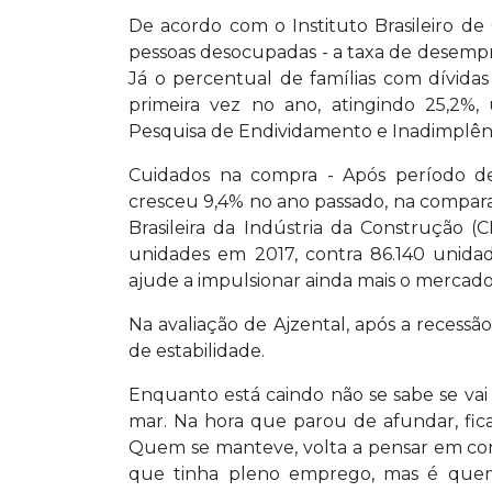
De acordo com o Instituto Brasileiro de 
pessoas desocupadas - a taxa de desemp
Já o percentual de famílias com dívid
primeira vez no ano, atingindo 25,2%
Pesquisa de Endividamento e Inadimplênc
Cuidados na compra - Após período d
cresceu 9,4% no ano passado, na compa
Brasileira da Indústria da Construção (
unidades em 2017, contra 86.140 unida
ajude a impulsionar ainda mais o mercado
Na avaliação de Ajzental, após a recessã
de estabilidade.
Enquanto está caindo não se sabe se va
mar. Na hora que parou de afundar, fic
Quem se manteve, volta a pensar em co
que tinha pleno emprego, mas é quem