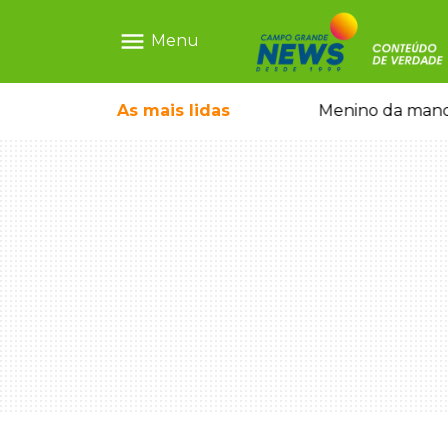
menu
Menu
dono dos pets em frente de casa
As mais
lidas
Menino da mandi