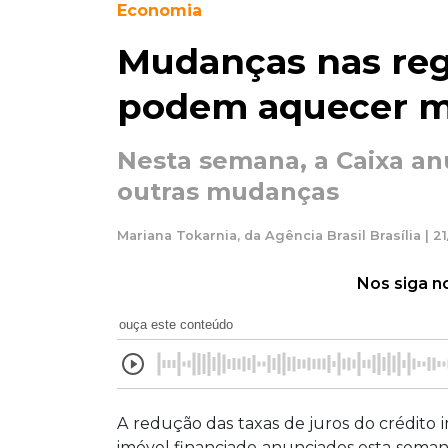
Economia
Mudanças nas reg
podem aquecer me
Nesta semana, a Caixa an
outras mudanças
Mariana Tokarnia, da Agência Brasil Brasília | 21
Nos siga n
ouça este conteúdo
A redução das taxas de juros do crédito 
imóvel financiado anunciados esta sema