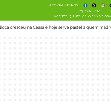
ACOMPANHE-NOS
(67) 99669-9563
AGOSTO, QUINTA
06
CAMPO GR
oca cresceu na Ceasa e hoje serve pastel a quem mad