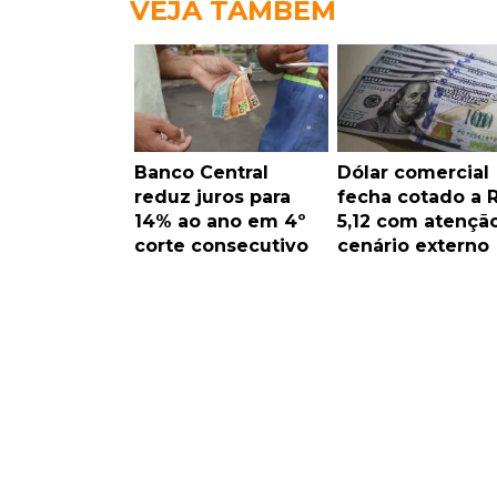
VEJA TAMBÉM
Banco Central
Dólar comercial
reduz juros para
fecha cotado a 
14% ao ano em 4º
5,12 com atençã
corte consecutivo
cenário externo