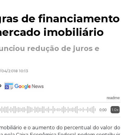
ras de financiamento
rcado imobiliário
unciou redução de juros e
/04/2018 10:13
o
readme
1.0x
0:00
imobiliário e o aumento do percentual do valor do
na pela Caixa Econômica Federal podem contribuir