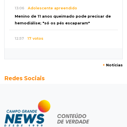
13:06
Adolescente apreendido
Menino de 11 anos queimado pode precisar de
hemodiálise; "só os pés escaparam"
12:57
17 votos
Câmara derruba veto e garante consulta
simplificada a salários de servidores
+
Notícias
12:52
Artes
Redes Sociais
Semana cultural reúne grandes nomes da
música, teatro e dança no Teatro Prosa
12:47
Artigos
O terrorismo começa pela dignidade humana
12:43
Esporte Equestre