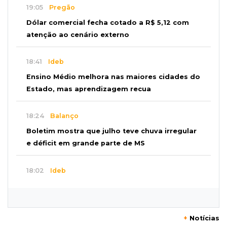
19:05
Pregão
Dólar comercial fecha cotado a R$ 5,12 com
atenção ao cenário externo
18:41
Ideb
Ensino Médio melhora nas maiores cidades do
Estado, mas aprendizagem recua
18:24
Balanço
Boletim mostra que julho teve chuva irregular
e déficit em grande parte de MS
18:02
Ideb
Ensino Fundamental melhora em Campo
Grande, Dourados e Corumbá
+
Notícias
17:51
Arsenal Oculto