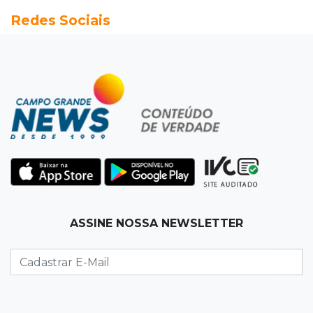
Redes Sociais
Preso em operação da PF no ano passado
volta a ser alvo por comércio de armas
17:42
Bonito
Justiça manda periciar obra construída perto
da Gruta do Lago Azul
17:42
Fronteira
PRF encontra 420 kg de cocaína em fundo
falso e prende pai e filho
17:31
Ensinar Juntos
ASSINE NOSSA NEWSLETTER
A fragilização da verdade na era digital
17:21
Ideb
Qualidade da educação avança em MS e