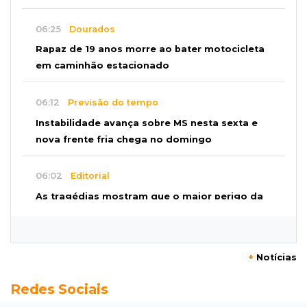
06:25
Dourados
Rapaz de 19 anos morre ao bater motocicleta
em caminhão estacionado
06:12
Previsão do tempo
Instabilidade avança sobre MS nesta sexta e
nova frente fria chega no domingo
06:02
Editorial
As tragédias mostram que o maior perigo da
internet quase nunca está à vista
06:00
Jogo Aberto
+
Notícias
Como milagre, corredor da Santa Casa
Redes Sociais
aparece vazio