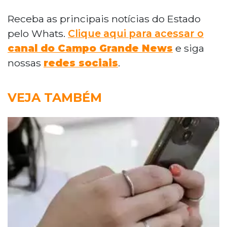
Receba as principais notícias do Estado
pelo Whats.
Clique aqui para acessar o
canal do Campo Grande News
e siga
nossas
redes sociais
.
VEJA TAMBÉM