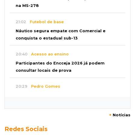
na MS-278
21:02
Futebol de base
Náutico segura empate com Comercial e
conquista o estadual sub-13
20:40
Acesso ao ensino
Participantes do Encceja 2026 já podem
consultar locais de prova
20:29
Pedro Gomes
Jovem morre baleado e suspeita envolve
disputa entre facções rivais
+
Notícias
20:01
Futebol feminino
Redes Sociais
Pantanal treina em Goiânia antes de jogo que
vale acesso inédito à Série A2