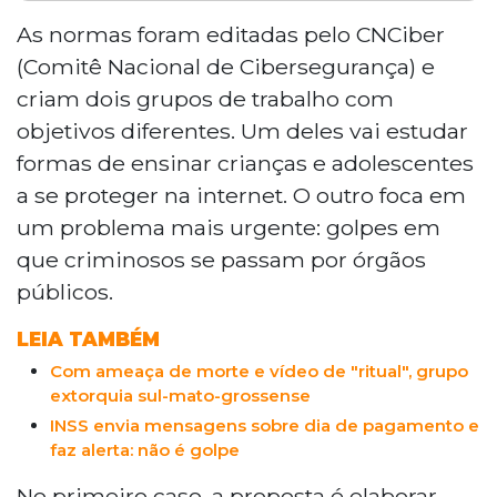
O governo federal criou dois grupos de
trabalho em cibersegurança, publicados no
As normas foram editadas pelo CNCiber
Diário Oficial da União desta sexta-feira (24).
(Comitê Nacional de Cibersegurança) e
Um grupo estudará formas de educar crianças
criam dois grupos de trabalho com
e adolescentes sobre segurança digital,
objetivos diferentes. Um deles vai estudar
coordenado pela Anatel, com prazo de quatro
formas de ensinar crianças e adolescentes
meses. O outro combaterá golpes que usam a
imagem de órgãos públicos, envolvendo GSI,
a se proteger na internet. O outro foca em
Ministério da Justiça e Banco Central, com
um problema mais urgente: golpes em
prazo de dois meses.
que criminosos se passam por órgãos
públicos.
LEIA TAMBÉM
Com ameaça de morte e vídeo de "ritual", grupo
extorquia sul-mato-grossense
INSS envia mensagens sobre dia de pagamento e
faz alerta: não é golpe
No primeiro caso, a proposta é elaborar