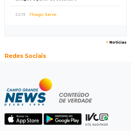
22:19
Thiago Servo
Sertanejo desiste de ação de R$ 12 milhões
por pagar pensão sem ser pai
+
Notícias
21:50
Balcão de empregos
Redes Sociais
Semana vai começar com 909 novas
oportunidades de trabalho em 114 funções
21:31
Flagrante
Motorista atinge carro parado, perde
retrovisor e foge no Jardim Antártica
21:12
Entrevista
“Sinto que ela está por perto”, diz mãe de
bebê desaparecida