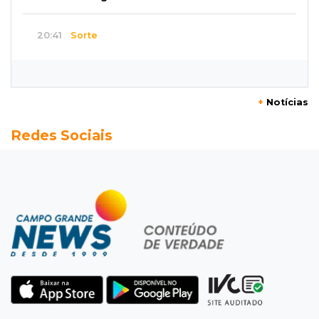
20:41
Sorte
Veja as dezenas de hoje na Dupla Sena,
Lotomania, Super Sete e mais
+
Notícias
20:20
Aviso inusitado
Redes Sociais
Com 11 gatos, morador pede fim do abandono
dos pets em frente de casa
20:03
Justiça
Ex-PM deixa prisão para tratamento médico 5
meses após ser capturado
19:41
Feminicídio
Júri condena a 25 anos homem que atropelou
esposa em frente aos filhos