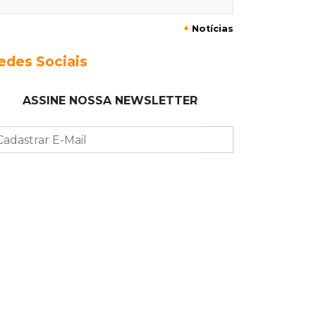
Acidente na Rua Antônio Maria
+
Notícias
Coelho causa lentidão e interdita
parte da via
edes Sociais
08:00
Post Patrocinado
ASSINE NOSSA NEWSLETTER
Studio Jozi Costa ajuda homens a
eliminar verrugas e pintas
07:52
A um clique
Do 1º prêmio às dívidas, jogadores
relatam como o vício tomou conta
da vida
07:46
Fomento
Com só 1,3% do crédito de inovação
da Finep, indústria de MS pede
espaço