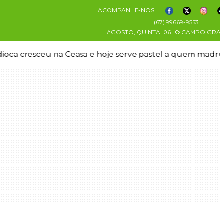
ACOMPANHE-NOS
(67) 99669-9563
AGOSTO, QUINTA
06
CAMPO GR
oca cresceu na Ceasa e hoje serve pastel a quem mad