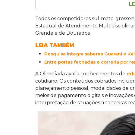
LE
Onze estudantes de Mato Grosso do Su
Matemática Financeira, competição qu
Todos os competidores sul-mato-grossen
os sul-mato-grossenses são atendido
Estadual de Atendimento Multidisciplina
Miguel D'Amico Bezerra Sotolani conq
Grande e de Dourados.
receberam prata, três ficaram com br
LEIA TAMBÉM
Pesquisa integra saberes Guarani e Kai
Entre portas fechadas e correria por re
A Olimpíada avalia conhecimentos de
ed
cotidiano. Os conteúdos cobrados inclue
planejamento pessoal, modalidades de crédi
meios de pagamento digitais e inovações 
interpretação de situações financeiras rea