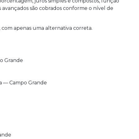
porcentagem, juros simples e compostos, função
as avançados são cobrados conforme o nível de
, com apenas uma alternativa correta.
po Grande
sta — Campo Grande
rande