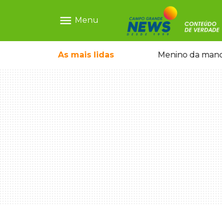
menu
Menu
ãe que não reconhece o filho queimado
As mais
lidas
Menino da mandi