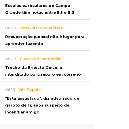
Escolas particulares de Campo
Grande têm notas entre 5,5 e 8,3
08:30
Entre Risco e Decisão
Recuperação judicial não é lugar para
aprender fazendo
08:27
Placas de contenção
Trecho da Ernesto Geisel é
interditado para reparo em córrego
08:13
Vila Popular
"Está assustado", diz advogado de
garoto de 12 anos suspeito de
incendiar amigo
08:07
Com Rui Barbosa