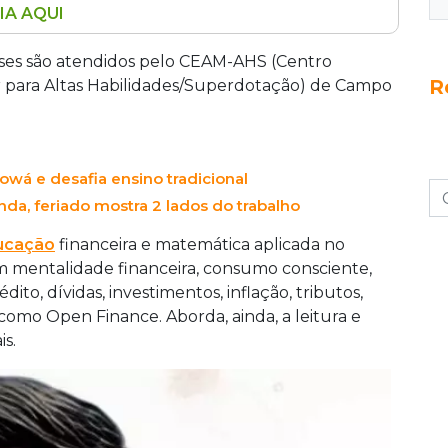
IA AQUI
l foram premiados na Olimpíada Brasileira de
e reuniu 38.728 alunos em todo o país. Todos
ses são atendidos pelo CEAM-AHS (Centro
R
s pelo CEAM-AHS de Campo Grande e Dourados.
r para Altas Habilidades/Superdotação) de Campo
uistou ouro, enquanto outros quatro
onze e quatro receberam menção honrosa.
owá e desafia ensino tradicional
nda, feriado mostra 2 lados do trabalho
ucação
financeira e matemática aplicada no
m mentalidade financeira, consumo consciente,
to, dívidas, investimentos, inflação, tributos,
como Open Finance. Aborda, ainda, a leitura e
is.