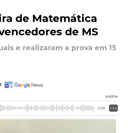
ira de Matemática
 vencedores de MS
uais e realizaram a prova em 15
o
readme
1.0x
0:00