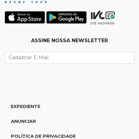
Ex-vereador preso começa briga durante
banho de sol e leva socos de detento
17:31
Dourados
ASSINE NOSSA NEWSLETTER
Vídeo mostra jovem sendo executado com
tiro na cabeça em loja do pai
17:24
Recursos
Governo libera R$ 433 mil a Deodápolis após
temporal de granizo causar estragos
17:17
Em investigação
EXPEDIENTE
Pai de bebê desaparecida vai à polícia e nega
ser membro de facção
ANUNCIAR
17:12
"Meu irmão não volta mais"
POLÍTICA DE PRIVACIDADE