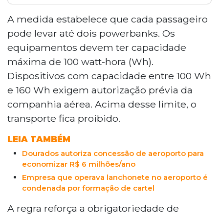
A Anac atualizou as regras para
transporte de carregadores portáteis em
A medida estabelece que cada passageiro
voos no Brasil. Cada passageiro pode
pode levar até dois powerbanks. Os
levar até dois powerbanks com
equipamentos devem ter capacidade
capacidade máxima de 100 Wh, proibidos
máxima de 100 watt-hora (Wh).
de recarregar durante o voo e
Dispositivos com capacidade entre 100 Wh
obrigatoriamente na bagagem de mão. A
medida segue diretrizes internacionais e
e 160 Wh exigem autorização prévia da
foi motivada por incidentes recentes,
companhia aérea. Acima desse limite, o
como explosões em voos da Latam em
transporte fica proibido.
2025.
LEIA TAMBÉM
Dourados autoriza concessão de aeroporto para
economizar R$ 6 milhões/ano
Empresa que operava lanchonete no aeroporto é
condenada por formação de cartel
A regra reforça a obrigatoriedade de