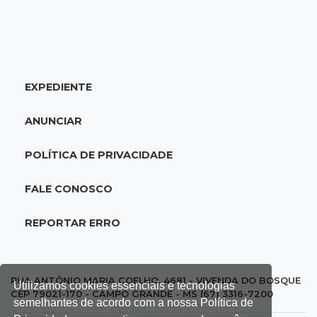
20:34
Sorte
Veja as dezenas de hoje na Dupla Sena,
Lotomania, Quina e mais
EXPEDIENTE
20:15
Pedro Juan Caballero
Fiscalização apreende remédios de farmácia
ANUNCIAR
ligada a laboratório ilegal
POLÍTICA DE PRIVACIDADE
19:56
São Gabriel do Oeste
Suspeitos de ocupar avião interceptado pela
FALE CONOSCO
FAB morrem em confronto
REPORTAR ERRO
19:37
Cotação
Dólar comercial cai 0,46% e encerra semana
cotado a R$ 5,08
RUA ANTÔNIO MARIA COELHO, 4681 - VIVENDA DO BOSQUE
Utilizamos cookies essenciais e tecnologias
CEP 79021-170 - CAMPO GRANDE - MS (67) 3316-7200
semelhantes de acordo com a nossa Política de
19:18
95º caso