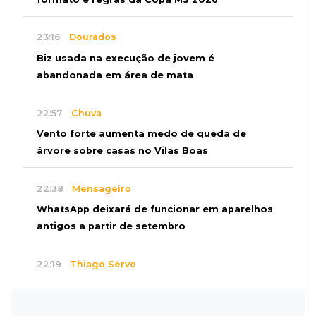
23:16
Dourados
Biz usada na execução de jovem é
abandonada em área de mata
22:57
Chuva
Vento forte aumenta medo de queda de
árvore sobre casas no Vilas Boas
22:38
Mensageiro
WhatsApp deixará de funcionar em aparelhos
antigos a partir de setembro
22:19
Thiago Servo
Sertanejo desiste de ação de R$ 12 milhões
por pagar pensão sem ser pai