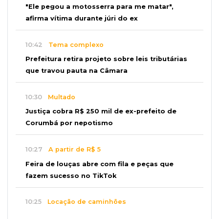
"Ele pegou a motosserra para me matar",
afirma vítima durante júri do ex
10:42
Tema complexo
Prefeitura retira projeto sobre leis tributárias
que travou pauta na Câmara
10:30
Multado
Justiça cobra R$ 250 mil de ex-prefeito de
Corumbá por nepotismo
10:27
A partir de R$ 5
Feira de louças abre com fila e peças que
fazem sucesso no TikTok
10:25
Locação de caminhões
Operação mira contratos de Três Lagoas e