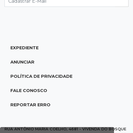
09:51
Feminicídios
Cinco mulheres são mortas em oito dias no
Estado
EXPEDIENTE
09:45
Ideb
Ranking escolar ignora fome e apoio familiar,
ANUNCIAR
afirma secretário de Educação
POLÍTICA DE PRIVACIDADE
09:37
Vídeo
Em dia de alerta, temporal destelha 30 casas
FALE CONOSCO
em Antônio João
REPORTAR ERRO
09:27
Juntos e amigos
Eduardo e Agenor somam 102 anos de
trabalho na mesma empresa
RUA ANTÔNIO MARIA COELHO, 4681 - VIVENDA DO BOSQUE