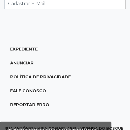
contratações em Três Lagoas
15:47
Comportamento
Odilon Wagner se encanta em visita ao
Bioparque Pantanal: “deslumbrante”
EXPEDIENTE
15:25
Zona rural
Visitante encontra túmulo violado e ossos
ANUNCIAR
expostos no Cemitério Três Barras
POLÍTICA DE PRIVACIDADE
15:07
Bairro Universitário
Suspeito de participar de sequestro de bebê é
FALE CONOSCO
preso
REPORTAR ERRO
14:44
Celebração interativa
Quiz sobre história de Cassilândia marca festa
de 72 anos em praça no Centro
RUA ANTÔNIO MARIA COELHO, 4681 - VIVENDA DO BOSQUE