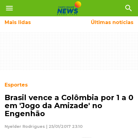
menu
search
Mais
lidas
Últimas notícias
Esportes
Brasil vence a Colômbia por 1 a 0
em 'Jogo da Amizade' no
Engenhão
Nyelder Rodrigues | 25/01/2017 23:10