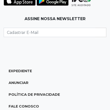
Mineração ganha força, gera mais empregos e
impulsiona exportações de MS
ASSINE NOSSA NEWSLETTER
13:34
Rio Verde do MT
Um dia após matar companheira, homem se
entrega e acaba preso por feminicídio
13:25
Nova Ala
Hospital de Câncer inaugura 20 leitos de UTI e
amplia capacidade para pacientes
EXPEDIENTE
13:17
Depoimento contraditório
ANUNCIAR
Recém-nascida desaparecida foi entregue
para pagar dívida do pai com facção
POLÍTICA DE PRIVACIDADE
13:08
Investigação
FALE CONOSCO