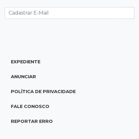
Caminhão tomba e trava trânsito após
acidente com F-1000 na Av. Heráclito
18:46
Futsal de base
Rodada de estreia da Copa Pelezinho soma 35
gols em quatro jogos
EXPEDIENTE
18:28
Concurso 3.042
Mega-Sena sorteia neste domingo prêmio
ANUNCIAR
acumulado em R$ 165 milhões
POLÍTICA DE PRIVACIDADE
18:05
Energia renovável
Produção de biodiesel cresce 32% em MS e
FALE CONOSCO
supera 31 milhões de litros
REPORTAR ERRO
17:44
100º caso
Suspeito de roubo morre ao reagir à