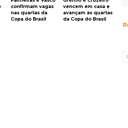
Palmeiras e Vasco
Grêmio e Cruzeiro
e
confirmam vagas
vencem em casa e
à
nas quartas da
avançam às quartas
Copa do Brasil
da Copa do Brasil
R