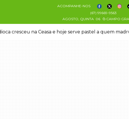
ACOMPANHE-NOS
(67) 99669-9563
AGOSTO, QUINTA
06
CAMPO GR
oca cresceu na Ceasa e hoje serve pastel a quem mad