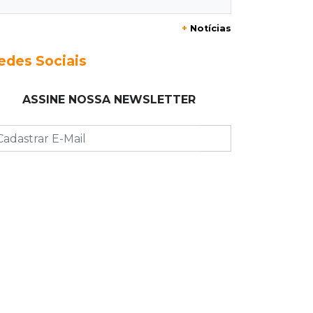
Eduardo e Agenor somam 102 anos
+
Notícias
de trabalho na mesma empresa
edes Sociais
09:19
Regulação
Campo Grande faz primeiros 209
ASSINE NOSSA NEWSLETTER
atendimentos no País com novo
sistema do SUS
09:08
Jardim Noroeste
Quadrilha é presa com drone e
maconha antes de arremesso em
presídio
09:00
Post Patrocinado
Shopping Day coloca Pedro Juan no
circuito dos grandes shoppings