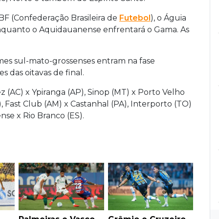
BF (Confederação Brasileira de
Futebol
), o Águia
nquanto o Aquidauanense enfrentará o Gama. As
imes sul-mato-grossenses entram na fase
s das oitavas de final.
z (AC) x Ypiranga (AP), Sinop (MT) x Porto Velho
 Fast Club (AM) x Castanhal (PA), Interporto (TO)
nse x Rio Branco (ES).