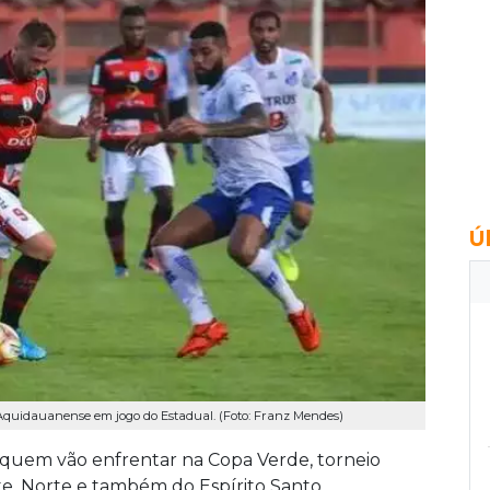
Ú
quidauanense em jogo do Estadual. (Foto: Franz Mendes)
 quem vão enfrentar na Copa Verde, torneio
e, Norte e também do Espírito Santo.