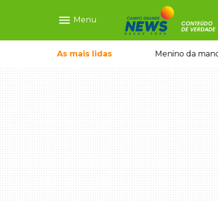
menu
Menu
ãe que não reconhece o filho queimado
As mais
lidas
Menino da mandi