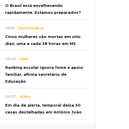
O Brasil está envelhecendo
rapidamente. Estamos preparados?
09:51
Feminicídios
Cinco mulheres são mortas em oito
dias; uma a cada 38 horas em MS
09:45
Ideb
Ranking escolar ignora fome e apoio
familiar, afirma secretário de
Educação
09:37
Vídeo
Em dia de alerta, temporal deixa 30
casas destelhadas em Antônio João
09:27
Juntos e amigos