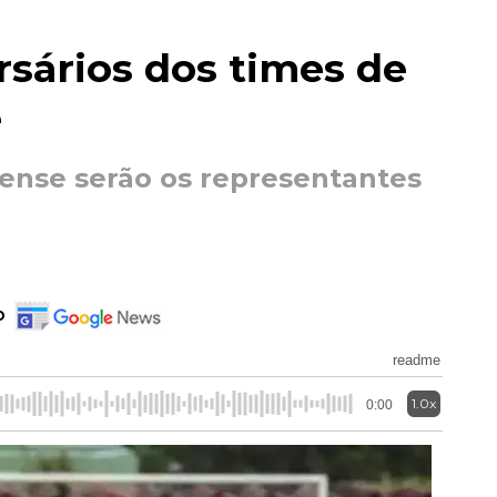
rsários dos times de
e
ense serão os representantes
o
readme
1.0x
0:00