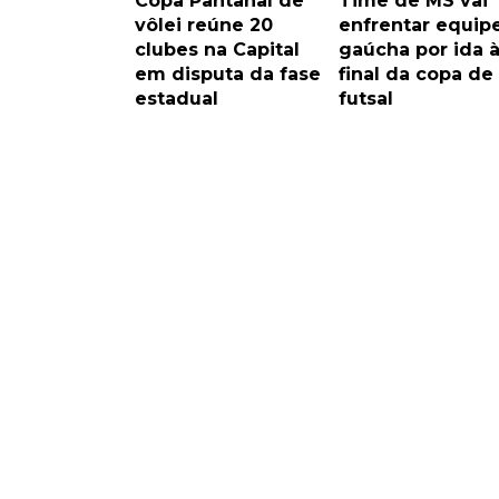
Copa Pantanal de
Time de MS vai
vôlei reúne 20
enfrentar equip
clubes na Capital
gaúcha por ida 
em disputa da fase
final da copa de
estadual
futsal