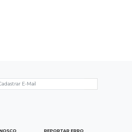
08:59
Socorro aéreo
Homem é socorrido de avião no
Pantanal e transferido para Santa
Casa
08:49
“Magistrado cônjuge”
Juíza diz que decisão do marido em
fase anterior não anula Operação
Gutenberg
08:48
Ideb
Após sete anos, qualidade do ensino
estadual supera resultado pré-
pandemia
08:34
Ideb
ONOSCO
REPORTAR ERRO
Escolas particulares de Campo