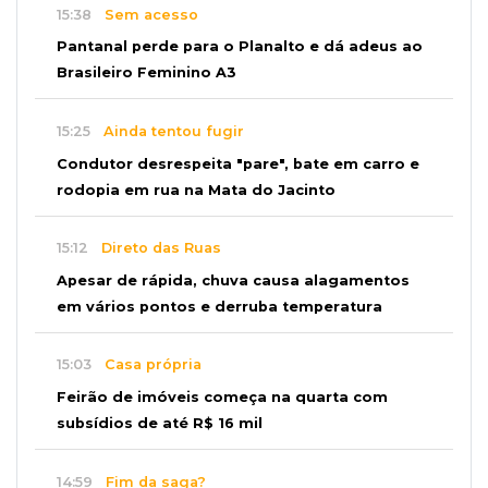
15:38
Sem acesso
Pantanal perde para o Planalto e dá adeus ao
Brasileiro Feminino A3
15:25
Ainda tentou fugir
Condutor desrespeita "pare", bate em carro e
rodopia em rua na Mata do Jacinto
15:12
Direto das Ruas
Apesar de rápida, chuva causa alagamentos
em vários pontos e derruba temperatura
15:03
Casa própria
Feirão de imóveis começa na quarta com
subsídios de até R$ 16 mil
14:59
Fim da saga?