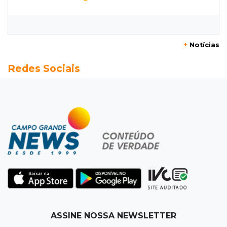
Último laudo da PF confirma que madeira
apreendida não tinha cocaína
+
Notícias
14:44
Alerta
Redes Sociais
Chikungunya mata mais uma pessoa e MS
chega a 30 óbitos em 2026
14:33
Direto das ruas
Ventania arranca teto de oficina mecânica e
danifica residências na Capital
14:28
Reencontro
Gracyanne Barbosa se reconcilia com o pai em
viagem a MS
14:15
R$ 200 mil
ASSINE NOSSA NEWSLETTER