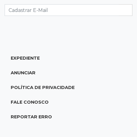
Operação descobre desvio de quase 100
toneladas de soja em MS
14:06
Mais moderno
Obra do novo plenário da Assembleia chega a
10% e prevê 5 gabinetes extras
EXPEDIENTE
13:58
Coisa de brasileiro
BC estuda bloquear ofensas e ameaças em
ANUNCIAR
mensagens do Pix
POLÍTICA DE PRIVACIDADE
13:44
MS-455
Carreta cai em rio após ponte de madeira
FALE CONOSCO
ceder e ficar destruída em Sidrolândia
REPORTAR ERRO
13:39
Indústria e empregos
Novos projetos somam R$ 460 milhões e