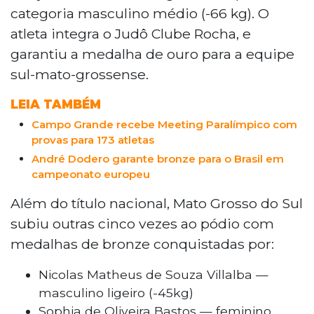
em Aracaju. O grande destaque foi
categoria masculino médio (-66 kg). O
Benjamin Nunes Rodrigues, medalhista
atleta integra o Judô Clube Rocha, e
de ouro na categoria médio. O estado
garantiu a medalha de ouro para a equipe
garantiu ainda cinco medalhas de bronze
com Nicolas Villalba, Sophia Bastos, Cauã
sul-mato-grossense.
Mendes, Maria Clara Shiroma e Emanuely
LEIA TAMBÉM
Pinto. Composta por 36 atletas, a equipe
reafirma a força de suas categorias de
Campo Grande recebe Meeting Paralímpico com
base em torneios nacionais promovidos
provas para 173 atletas
pela Confederação Brasileira de Judô.
André Dodero garante bronze para o Brasil em
campeonato europeu
Além do título nacional, Mato Grosso do Sul
subiu outras cinco vezes ao pódio com
medalhas de bronze conquistadas por:
Nicolas Matheus de Souza Villalba —
masculino ligeiro (-45kg)
Sophia de Oliveira Bastos — feminino