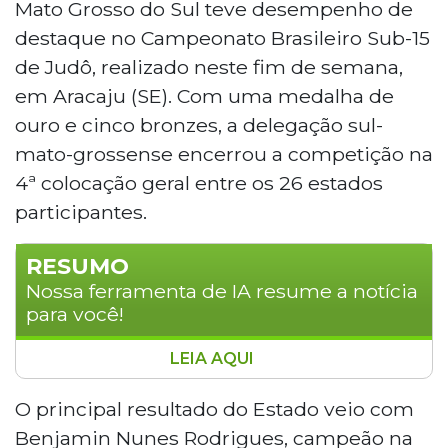
Mato Grosso do Sul teve desempenho de
destaque no Campeonato Brasileiro Sub-15
de Judô, realizado neste fim de semana,
em Aracaju (SE). Com uma medalha de
ouro e cinco bronzes, a delegação sul-
mato-grossense encerrou a competição na
4ª colocação geral entre os 26 estados
participantes.
RESUMO
Nossa ferramenta de IA resume a notícia
para você!
LEIA AQUI
A delegação de Mato Grosso do Sul
conquistou a quarta colocação geral no
O principal resultado do Estado veio com
Campeonato Brasileiro Sub-15 de Judô,
Benjamin Nunes Rodrigues, campeão na