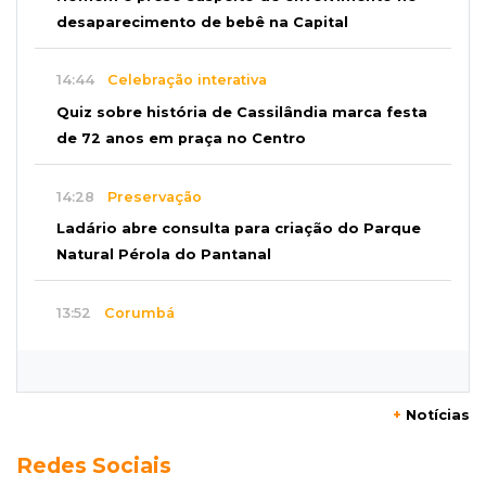
desaparecimento de bebê na Capital
14:44
Celebração interativa
Quiz sobre história de Cassilândia marca festa
de 72 anos em praça no Centro
14:28
Preservação
Ladário abre consulta para criação do Parque
Natural Pérola do Pantanal
13:52
Corumbá
Pantaneiro que salvou fazenda com diques
vira personagem de livro
+
Notícias
13:34
Operação Lívia
Redes Sociais
Discord é investigado por falha na proteção