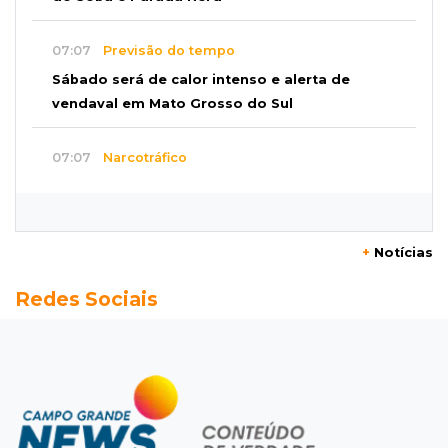
07:07
Previsão do tempo
Sábado será de calor intenso e alerta de
vendaval em Mato Grosso do Sul
07:07
Narcotráfico
O escudo da fronteira: polícia está travando
avanço das organizações criminosas
+
Notícias
07:01
Editorial
Redes Sociais
Equidade salarial não deveria depender da lei,
mas de princípios
07:00
Jogo Aberto
Jogo