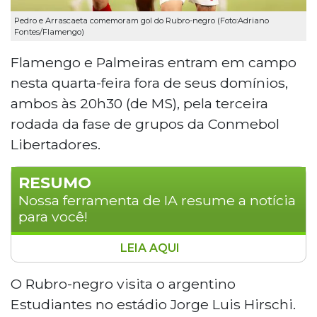
Pedro e Arrascaeta comemoram gol do Rubro-negro (Foto:Adriano
Fontes/Flamengo)
Flamengo e Palmeiras entram em campo
nesta quarta-feira fora de seus domínios,
ambos às 20h30 (de MS), pela terceira
rodada da fase de grupos da Conmebol
Libertadores.
RESUMO
Nossa ferramenta de IA resume a notícia
para você!
LEIA AQUI
Flamengo e Palmeiras jogam fora de casa
nesta quarta-feira pela terceira rodada da fase
O Rubro-negro visita o argentino
de grupos da Libertadores. O Rubro-negro
Estudiantes no estádio Jorge Luis Hirschi.
enfrenta o Estudiantes, na Argentina,