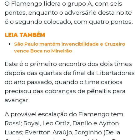
O Flamengo lidera o grupo A, com seis
liderando o grupo A com seis pontos. O
pontos, enquanto o adversário desta noite
Palmeiras visita o Cerro Porteño, no Paraguai,
é o segundo colocado, com quatro pontos.
em segundo no grupo F com quatro pontos.
Atlético-MG e Grêmio também jogam pela Sul-
LEIA TAMBÉM
Americana. As partidas começam às 20h30.
São Paulo mantém invencibilidade e Cruzeiro
vence Boca no Mineirão
Este é o primeiro encontro dos dois times
depois das quartas de final da Libertadores
do ano passado, quando o time carioca
precisou das cobranças de pênaltis para
avançar.
A provável escalação do Flamengo tem
Rossi; Royal, Leo Ortiz, Danilo e Ayrton
Lucas; Evertton Araújo, Jorginho (De la