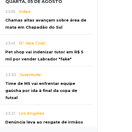
QUARTA, 05 DE AGOSTO
23:55
Vídeo
Chamas altas avançam sobre área de
mata em Chapadão do Sul
23:41
15ª Vara Cível
Pet shop vai indenizar tutor em R$ 5
mil por vender Labrador "fake"
23:33
Juventude
Time de MS vai enfrentar equipe
gaúcha por ida à final da copa de
futsal
23:21
Los Angeles
Denúncia leva ao resgate de irmãos
deixados sozinhos em casa trancada