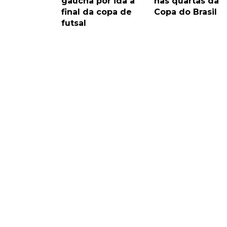
gaúcha por ida à
nas quartas da
final da copa de
Copa do Brasil
futsal