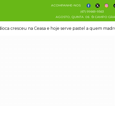
ACOMPANHE-NOS
(67) 99669-9563
AGOSTO, QUINTA
06
CAMPO GR
oca cresceu na Ceasa e hoje serve pastel a quem mad