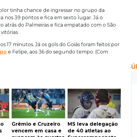
color tinha chance de ingressar no grupo da
 nos 39 pontos e fica em sexto lugar. Já o
co atrás do Palmeiras e fica empatado com o São
itórias.
s 17 minutos. Já os gols do Goiás foram feitos por
po
e Felipe, aos 36 do segundo tempo. (Com
Ú
co
Grêmio e Cruzeiro
MS leva delegação
s
vencem em casa e
de 40 atletas ao