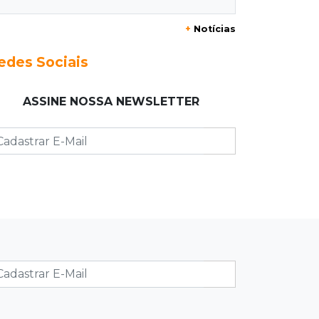
+
Notícias
23:17
Clima
Defesa Civil recomenda atenção em
edes Sociais
MS com formação de ciclone bomba
ASSINE NOSSA NEWSLETTER
23:00
Ideb
Entre escolas com nota divulgada, 3
estaduais lideram o Ensino Médio na
Capital
22:57
Chapadão do Sul
Homem é baleado após apontar
revólver para policiais militares
22:42
Resumão
Palmeiras e Vasco confirmam vagas
nas quartas da Copa do Brasil