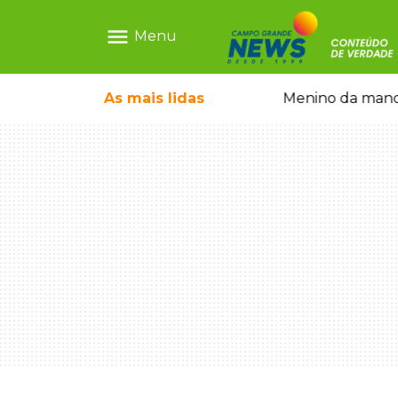
menu
Menu
com show gratuito na Feira Central
As mais
lidas
Menino da mandi