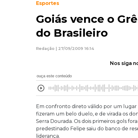
Esportes
Goiás vence o Grêm
do Brasileiro
Redação | 27/09/2009 16:14
Nos siga n
ouça este conteúdo
Em confronto direto válido por um lugar
fizeram um belo duelo, e de virada os do
Serra Dourada. Os dois primeiros gols foram
predestinado Felipe saiu do banco de rese
liderança.