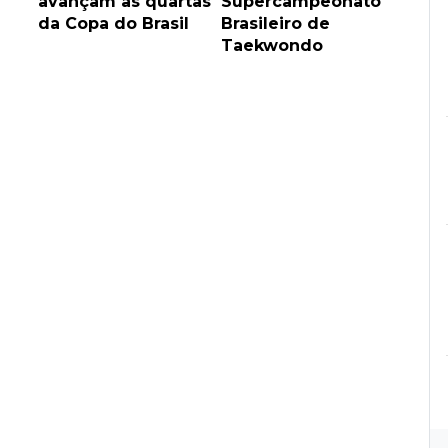
avançam às quartas
Supercampeonato
da Copa do Brasil
Brasileiro de
Taekwondo