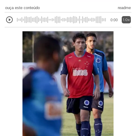
ouça este conteúdo
readme
1.0x
0:00