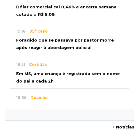
Dólar comercial cai 0,46% e encerra semana
cotado a R$ 5,08
19:18
95º caso
Foragido que se passava por pastor morre
após reagir à abordagem policial
18:51
Certidão
Em MS, uma criança é registrada sem o nome
do pai a cada 2h
18:36
Decisão
Pantanal viaja para Goiás em busca de acesso
inédito à Série A2 feminina
+
Notícias
18:33
Registro do céu