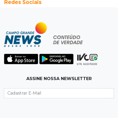
Redes Sociais
Após chuva, despedida do "sextou" é com pôr
do sol que parece fogo
18:13
Nacional
Alerta em celulares mobiliza buscas por bebê
17:58
Redução
Pantanal reduz desmatamento em 65% e
Cerrado tem queda de 11,5%
17:45
Em Corumbá
ASSINE NOSSA NEWSLETTER
Ex-vereador preso começa briga durante
banho de sol e leva socos de detento
17:31
Dourados
Vídeo mostra jovem sendo executado com
tiro na cabeça em loja do pai