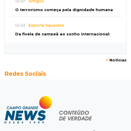
12:47
Artigos
O terrorismo começa pela dignidade humana
12:43
Esporte Equestre
Da fivela de campeã ao sonho internacional:
amazona de MS quer chegar ao Texas
12:32
Máquinas de Areia
+
Notícias
Empresário investigado em 2023 volta a ser
Redes Sociais
alvo por R$ 100 milhões em contratos
12:26
Clima
Defesa Civil descarta cenário extremo com
chegada de ciclone
12:12
Natureza
Ovos de arara-azul marcam início da