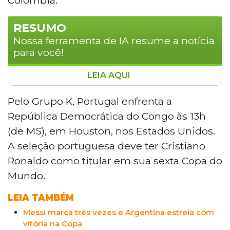
RESUMO
Nossa ferramenta de IA resume a notícia
para você!
LEIA AQUI
A primeira rodada da fase de grupos da Copa
do Mundo termina nesta quarta-feira com
Pelo Grupo K, Portugal enfrenta a
quatro partidas. Portugal enfrenta a
República Democrática do Congo às 13h
República Democrática do Congo às 13h, com
(de MS), em Houston, nos Estados Unidos.
Cristiano Ronaldo como titular em sua sexta
A seleção portuguesa deve ter Cristiano
Copa. Às 16h, Inglaterra e Croácia se enfrentam
Ronaldo como titular em sua sexta Copa do
em Dallas. Às 19h, Gana enfrenta o Panamá, e
às 22h, Colômbia enfrenta o Uzbequistão. A
Mundo.
Áustria venceu a Jordânia por 3 a 1 na
LEIA TAMBÉM
madrugada.
Messi marca três vezes e Argentina estreia com
vitória na Copa