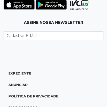
temporada reprodutiva no Pantanal
12:06
Aquidauana
ASSINE NOSSA NEWSLETTER
Após apagão, comerciantes contabilizam
prejuízos e buscam ressarcimento
11:55
Meio ambiente
Engenheiro do Pantanal: tatu-canastra pode
ganhar dia oficial em MS
11:38
Agosto Lilás
EXPEDIENTE
Dupla troca a 'sofrência' por alerta contra a
violência à mulher
ANUNCIAR
11:37
Recomposição de fundo
POLÍTICA DE PRIVACIDADE
Câmara deve dar urgência a debate de dívida
da prefeitura com previdência