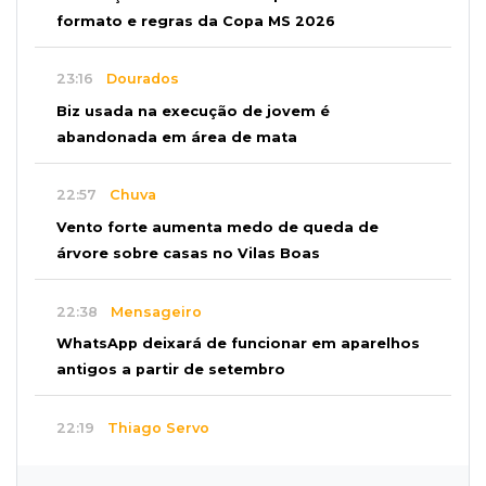
formato e regras da Copa MS 2026
23:16
Dourados
Biz usada na execução de jovem é
abandonada em área de mata
22:57
Chuva
Vento forte aumenta medo de queda de
árvore sobre casas no Vilas Boas
22:38
Mensageiro
WhatsApp deixará de funcionar em aparelhos
antigos a partir de setembro
22:19
Thiago Servo
Sertanejo desiste de ação de R$ 12 milhões
por pagar pensão sem ser pai