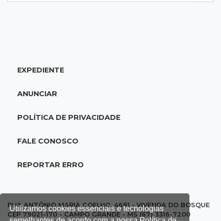
20:34
Sorte
Veja as dezenas de hoje na Dupla Sena,
Lotomania, Quina e mais
EXPEDIENTE
20:15
Pedro Juan Caballero
Fiscalização apreende remédios de farmácia
ANUNCIAR
ligada a laboratório ilegal
POLÍTICA DE PRIVACIDADE
19:56
São Gabriel do Oeste
Suspeitos de ocupar avião interceptado pela
FALE CONOSCO
FAB morrem em confronto
REPORTAR ERRO
19:37
Cotação
Dólar comercial cai 0,46% e encerra semana
cotado a R$ 5,08
RUA ANTÔNIO MARIA COELHO, 4681 - VIVENDA DO BOSQUE
Utilizamos cookies essenciais e tecnologias
CEP 79021-170 - CAMPO GRANDE - MS (67) 3316-7200
semelhantes de acordo com a nossa Política de