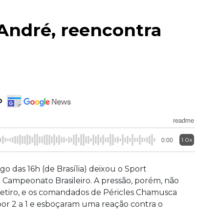
André, reencontra
o
readme
1.0x
0:00
go das 16h (de Brasília) deixou o Sport
Campeonato Brasileiro. A pressão, porém, não
Retiro, e os comandados de Péricles Chamusca
r 2 a 1 e esboçaram uma reação contra o