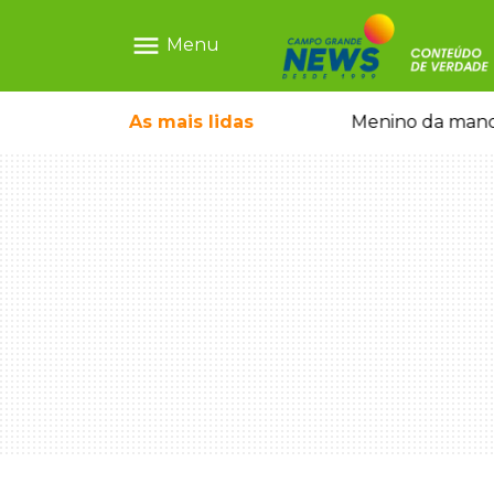
menu
Menu
ãe que não reconhece o filho queimado
As mais
lidas
Menino da mandi