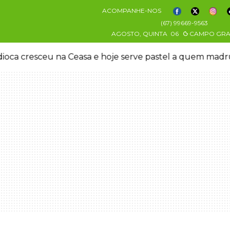
ACOMPANHE-NOS
(67) 99669-9563
AGOSTO, QUINTA
06
CAMPO GR
oca cresceu na Ceasa e hoje serve pastel a quem mad