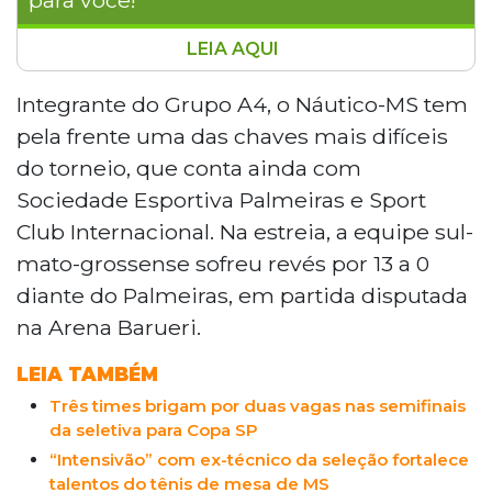
LEIA AQUI
O Náutico-MS enfrenta o Athletico
Paranaense neste domingo pela segunda
Integrante do Grupo A4, o Náutico-MS tem
rodada da Copa do Brasil Sub-15, em
pela frente uma das chaves mais difíceis
Curitiba. Único representante de Mato
do torneio, que conta ainda com
Grosso do Sul, o time busca recuperação
Sociedade Esportiva Palmeiras e Sport
após sofrer uma goleada de 13 a 0 do
Club Internacional. Na estreia, a equipe sul-
Palmeiras na estreia. Integrando o Grupo
A4 ao lado de Internacional e Palmeiras, a
mato-grossense sofreu revés por 13 a 0
equipe campo-grandense precisa
diante do Palmeiras, em partida disputada
terminar entre os dois melhores da chave
na Arena Barueri.
para avançar às oitavas de final. O torneio
nacional teve média superior a três gols
LEIA TAMBÉM
por jogo na rodada inicial.
Três times brigam por duas vagas nas semifinais
da seletiva para Copa SP
“Intensivão” com ex-técnico da seleção fortalece
talentos do tênis de mesa de MS