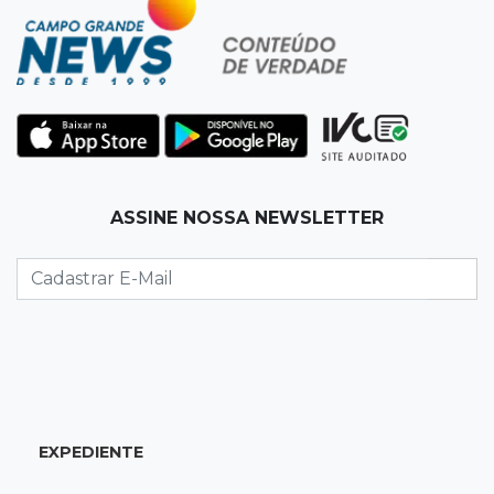
encurta tarefas administrativas
12:08
Decisão judicial
Justiça manda tirar canil e proíbe treino do
Choque ao lado de condomínio
11:56
Esquecidos
ASSINE NOSSA NEWSLETTER
Primeiro corpo do “cemitério de Nando”
nunca teve nome
11:48
Nova Alvorada do Sul
Vereadora é acusada de insinuar em vídeo
que prefeito agride mulheres
11:31
Paradeiro incerto
EXPEDIENTE
Mãe narra emboscada e diz ter sido amarrada
antes de bebê desaparecer