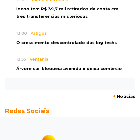
Idoso tem R$ 39,7 mil retirados da conta em
três transferências misteriosas
13:00
Artigos
O crescimento descontrolado das big techs
12:55
Ventania
Árvore cai, bloqueia avenida e deixa comércio
sem energia em Campo Grande
12:34
"Foi mal"
+
Notícias
Mulher em situação de rua coloca fogo em
Redes Sociais
terreno e causa incêndio no Santo Amaro
12:10
Direito
Inteligência Artificial avança na advocacia e