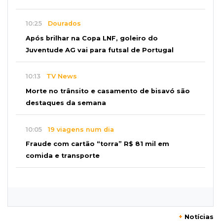
10:25
Dourados
Após brilhar na Copa LNF, goleiro do
Juventude AG vai para futsal de Portugal
10:13
TV News
Morte no trânsito e casamento de bisavó são
destaques da semana
10:05
19 viagens num dia
Fraude com cartão “torra” R$ 81 mil em
comida e transporte
09:53
Resultado da enquete
Punição de agressores de mulheres precisar
ser mais severa para 52% dos leitores
+
Notícias