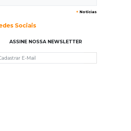
Mulher que deu garrafada após briga
+
Notícias
de trânsito vai ter que pagar R$ 5 mil
edes Sociais
16:15
Operação
Prefeitura firma contrato de R$ 25
ASSINE NOSSA NEWSLETTER
milhões para tapa-buracos na Capital
16:07
Crime em maio
Assassino é preso saindo armado de
padaria no Taveirópolis
15:53
Feriadão
Justiça suspende expediente por
dois dias e só volta na próxima
quarta
15:45
Vídeo