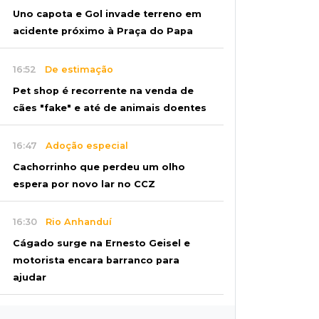
Uno capota e Gol invade terreno em
acidente próximo à Praça do Papa
16:52
De estimação
Pet shop é recorrente na venda de
cães "fake" e até de animais doentes
16:47
Adoção especial
Cachorrinho que perdeu um olho
espera por novo lar no CCZ
16:30
Rio Anhanduí
Cágado surge na Ernesto Geisel e
motorista encara barranco para
ajudar
16:27
Indenização