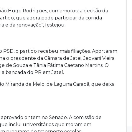
João Hugo Rodrigues, comemorou a decisão da
partido, que agora pode participar da corrida
ia e da renovação", festejou.
 PSD, o partido recebeu mais filiações. Aportaram
 o presidente da Câmara de Jatei, Jeovani Vieira
ge de Souza e Tânia Fátima Caetano Martins. O
 a bancada do PR em Jateí.
tão Miranda de Melo, de Laguna Carapã, que deixa
oi aprovado ontem no Senado. A comissão de
ue inclui universitários que moram em
m programa de transporte escolar.