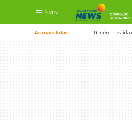
menu
Menu
As mais
lidas
Motorista embriagado e sem CNH é preso por homicídio após morte de motociclista
Recém-nascida d