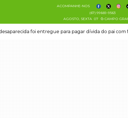
ACOMPANHE-NOS
(67) 99669-9563
AGOSTO, SEXTA
07
CAMPO GRA
esaparecida foi entregue para pagar dívida do pai com 