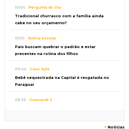
10:04
Pergunta do Dia
Tradicional churrasco com a família ainda
cabe no seu orçamento?
09:51
Rotina escolar
Pais buscam quebrar o padrão e estar
presentes na rotina dos filhos
09:44
Caso Ayla
Bebê sequestrada na Capital é resgatada no
Paraguai
09:39
Guanandi II
Motorista foge após bater em caçamba e
deixar mulher ferida
+
Notícias