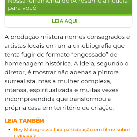
Nossa ferramenta de IA resume a notícia
para você!
LEIA AQUI
Gravado na Morada dos Baís, em Campo
Grande, o longa-metragem "Lydia",
A produção mistura nomes consagrados e
dirigido por Ricardo Câmara, retrata a
artistas locais em uma cinebiografia que
trajetória da artista sul-mato-grossense
tenta fugir do formato “engessado” de
Lídia Baís. Com elenco que inclui Ney
homenagem histórica. A ideia, segundo o
Matogrosso, Alzira Espíndola e Gisele
diretor, é mostrar não apenas a pintora
Sater, o filme foi viabilizado pela Lei Paulo
Gustavo e busca mostrar a pintora
surrealista, mas a mulher complexa,
surrealista além da homenagem
intensa, espiritualizada e muitas vezes
histórica, destacando sua complexidade
incompreendida que transformou a
humana e legado cultural.
própria casa em território de criação.
LEIA TAMBÉM
Ney Matogrosso fará participação em filme sobre
Lidia Baís