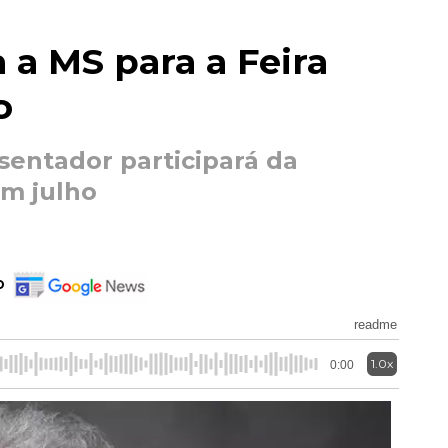
 a MS para a Feira
o
esentador participará da
m julho
o
readme
1.0x
0:00