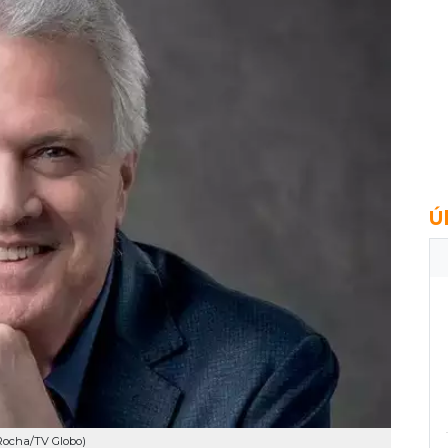
Ú
o Rocha/TV Globo)