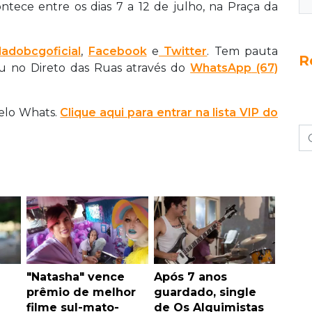
ntece entre os dias 7 a 12 de julho, na Praça da
adobcgoficial
,
Facebook
e
Twitter
. Tem pauta
R
ou no Direto das Ruas através do
WhatsApp
(67)
pelo Whats.
Clique aqui para entrar na lista VIP do
"Natasha" vence
Após 7 anos
prêmio de melhor
guardado, single
filme sul-mato-
de Os Alquimistas