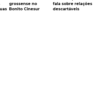
s
grossense no
fala sobre relações
ruas
Bonito Cinesur
descartáveis