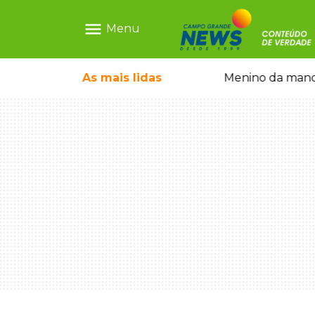
menu
Menu
ecem mercado ilegal de emagrecedores
As mais
lidas
Menino da mandi