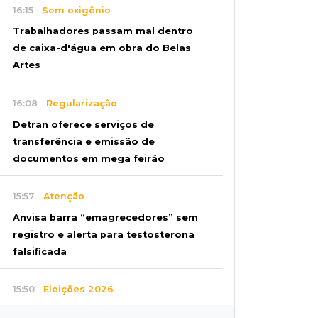
16:15
Sem oxigênio
Trabalhadores passam mal dentro
de caixa-d'água em obra do Belas
Artes
16:08
Regularização
Detran oferece serviços de
transferência e emissão de
documentos em mega feirão
15:57
Atenção
Anvisa barra “emagrecedores” sem
registro e alerta para testosterona
falsificada
15:50
Eleições 2026
"Política se faz cumprindo acordos",