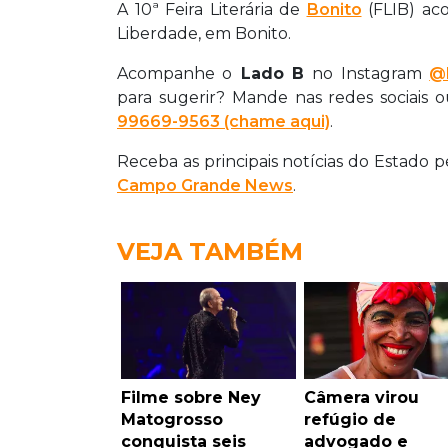
A 10ª Feira Literária de
Bonito
(FLIB) aco
Liberdade, em Bonito.
Acompanhe o
Lado B
no Instagram
@l
para sugerir? Mande nas redes sociais 
99669-9563 (chame aqui)
.
Receba as principais notícias do Estado 
Campo Grande News
.
VEJA TAMBÉM
Filme sobre Ney
Câmera virou
Matogrosso
refúgio de
conquista seis
advogado e