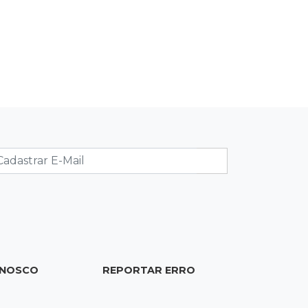
premiada no Paìs
14:38
Liberadas
Justiça suspende punições do MEC a
cursos de medicina com nota baixa
14:21
Trágico
PF indicia 16 por queda de avião da
Voepass que matou 4 pessoas
ligadas a MS
14:15
Falta de acessibilidade
Calçada segue quebrada há mais de
2 semanas e dificulta passagem de
cadeirantes
ONOSCO
REPORTAR ERRO
14:09
Agilidade