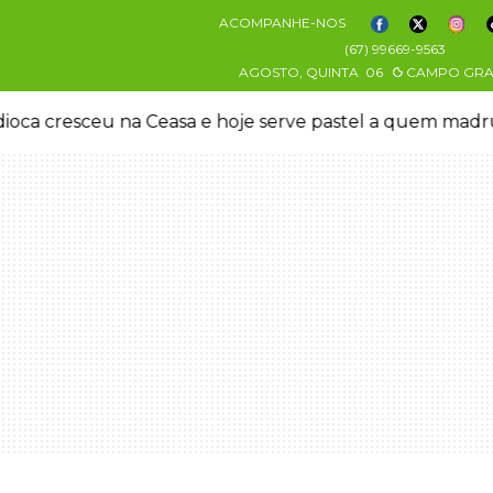
ACOMPANHE-NOS
(67) 99669-9563
AGOSTO, QUINTA
06
CAMPO GR
oca cresceu na Ceasa e hoje serve pastel a quem mad