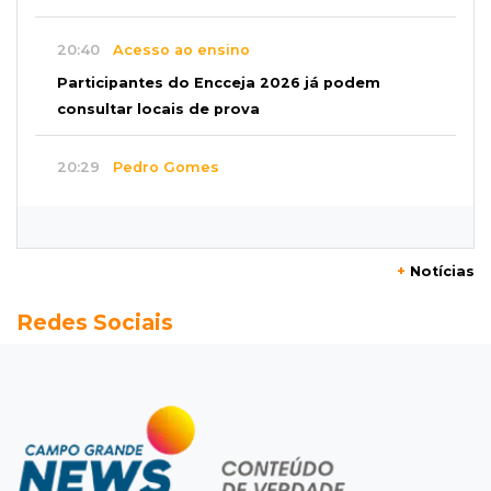
20:40
Acesso ao ensino
Participantes do Encceja 2026 já podem
consultar locais de prova
20:29
Pedro Gomes
Jovem morre baleado e suspeita envolve
disputa entre facções rivais
+
Notícias
20:01
Futebol feminino
Redes Sociais
Pantanal treina em Goiânia antes de jogo que
vale acesso inédito à Série A2
19:44
Campeonato Brasileiro
Remo busca empate com Atlético-MG e segue
na zona de rebaixamento